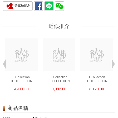
分享給朋友
近似推介
J Collection
J Collection
J Collection
JCOLLECTION
JCOLLECTION
JCOLLECTION
天然鑽飾 RING 45
天然鑽飾 EARRING 42
天然鑽飾 NECKLACE
4,411.00
9,992.00
8,120.00
RDDI 0.48 CT18KR
RDDI 1.34 CT18KW
W/DIAMOND 7
1.76 GM
3.10 GM
CDIBAG 0.16 CT58
RDDI 0.66 CT4
TPDITAPA 0.11
CT18KCHAIN 1.16
商品名稱
GM18KW 1.94 GM