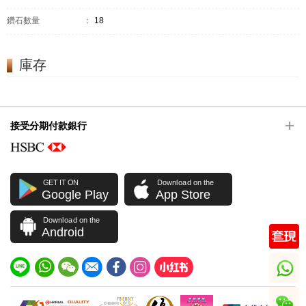
鑽石數量
：
18
庫存
接受分期付款銀行
GET IT ON
Download on the
Google Play
App Store
Download on the
Android
whatsapp