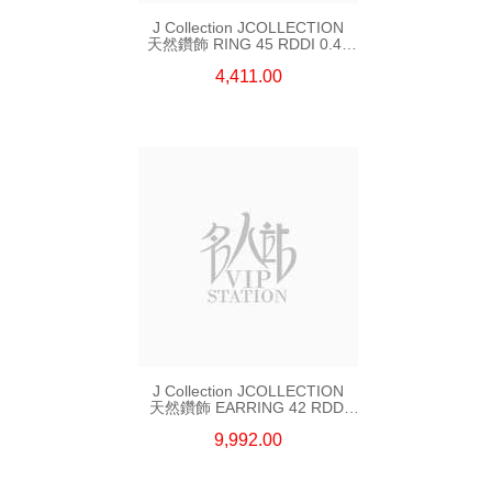
J Collection JCOLLECTION
天然鑽飾 RING 45 RDDI 0.48
CT18KR 1.76 GM
4,411.00
J Collection JCOLLECTION
天然鑽飾 EARRING 42 RDDI
1.34 CT18KW 3.10 GM
9,992.00