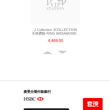
J Collection JCOLLECTION
天然鑽飾 RING W/DIAMOND 5
CDIBAG 0.08 CT23 RDDI 0.31
4,469.00
CT18KR 2.62 GM (EUR 55)
接受分期付款銀行