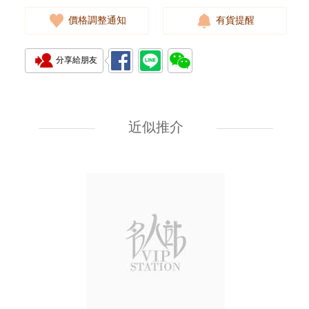
價格調整通知
有貨提醒
分享給朋友
J Collection JCOLLECTION
天然鑽飾 RING W/DIAMOND
18KW 4.50 GM (Head 6.5mm)
近似推介
3,764.00