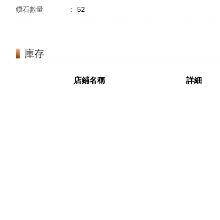
鑽石數量
：
52
庫存
店鋪名稱
詳細