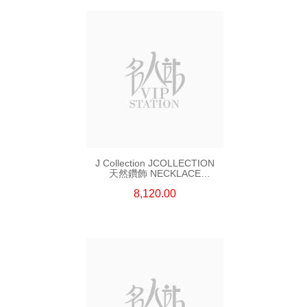
J Collection JCOLLECTION
天然鑽飾 NECKLACE
W/DIAMOND 7 CDIBAG 0.16
8,120.00
CT58 RDDI 0.66 CT4 TPDITAPA
0.11 CT18KCHAIN 1.16
GM18KW 1.94 GM