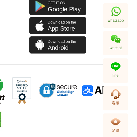
J Collection JCOLLECTION
GET IT ON
天然鑽飾 RING W/DIAMOND 70
Google Play
RDDI 0.63 CT18KW 4.45 GM
7,114.00
(CZ)
whatsapp
Download on the
App Store
Download on the
Android
wechat
line
J Collection JCOLLECTION
客服
天然鑽飾 NECKLACE
W/DIAMOND 1 RDDI 0.10
2,246.00
CT18KCHAIN 1.21 GM18KR
0.21 GM (0.1CT)
足跡