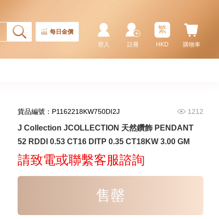
繁
每日金價
登入
註冊
HKD
購物車
貨品編號：P1162218KW750DI2J
1212
J Collection JCOLLECTION
J Collection JCOLLECTION 天然鑽飾 PENDANT
天然鑽飾 RING W/DIAMOND 17
52 RDDI 0.53 CT16 DITP 0.35 CT18KW 3.00 GM
RDDI 0.32 CT18KR 2.14 GM
3,545.00
(EU52)
請致電或聯繫客服諮詢
售罄