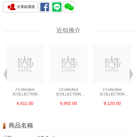
分享給朋友
近似推介
J Collection
J Collection
J Collection
JCOLLECTION
JCOLLECTION
JCOLLECTION
天然鑽飾 RING 45
天然鑽飾 EARRING 42
天然鑽飾 NECKLACE
4,411.00
9,992.00
8,120.00
RDDI 0.48 CT18KR
RDDI 1.34 CT18KW
W/DIAMOND 7
1.76 GM
3.10 GM
CDIBAG 0.16 CT58
RDDI 0.66 CT4
TPDITAPA 0.11
CT18KCHAIN 1.16
商品名稱
GM18KW 1.94 GM