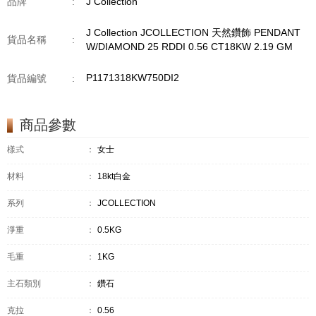
品牌
:
J Collection
J Collection JCOLLECTION 天然鑽飾 PENDANT
貨品名稱
:
W/DIAMOND 25 RDDI 0.56 CT18KW 2.19 GM
P1171318KW750DI2
貨品編號
:
商品參數
樣式
：
女士
材料
：
18kt白金
系列
：
JCOLLECTION
淨重
：
0.5KG
毛重
：
1KG
主石類別
：
鑽石
克拉
：
0.56