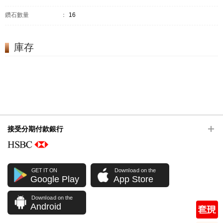
鑽石數量
：
16
庫存
接受分期付款銀行
GET IT ON
Download on the
Google Play
App Store
Download on the
Android