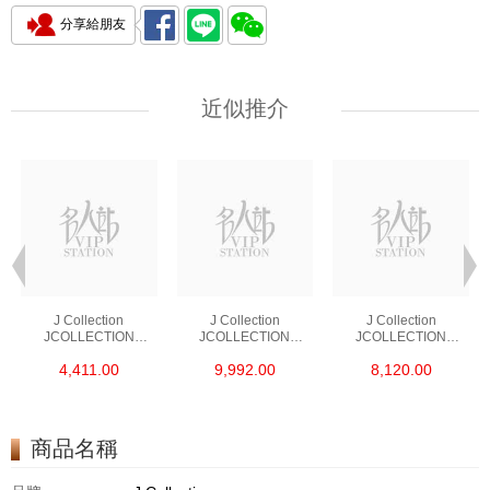
分享給朋友
近似推介
J Collection
J Collection
J Collection
JCOLLECTION
JCOLLECTION
JCOLLECTION
天然鑽飾 RING 45
天然鑽飾 EARRING 42
天然鑽飾 NECKLACE
4,411.00
9,992.00
8,120.00
RDDI 0.48 CT18KR
RDDI 1.34 CT18KW
W/DIAMOND 7
1.76 GM
3.10 GM
CDIBAG 0.16 CT58
RDDI 0.66 CT4
TPDITAPA 0.11
CT18KCHAIN 1.16
商品名稱
GM18KW 1.94 GM