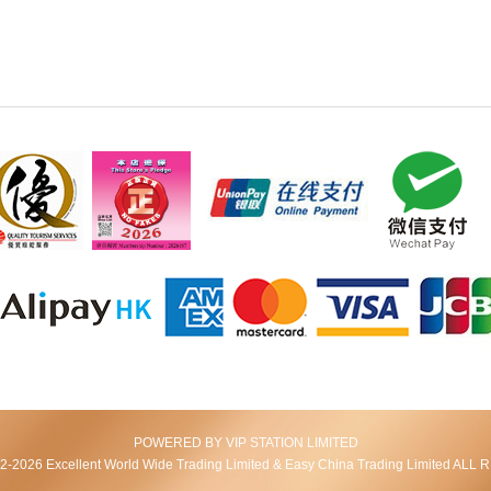
POWERED BY VIP STATION LIMITED
2026 Excellent World Wide Trading Limited & Easy China Trading Limited AL