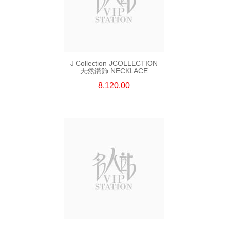
J Collection JCOLLECTION
天然鑽飾 NECKLACE
W/DIAMOND 7 CDIBAG 0.16
8,120.00
CT58 RDDI 0.66 CT4 TPDITAPA
0.11 CT18KCHAIN 1.16
GM18KW 1.94 GM