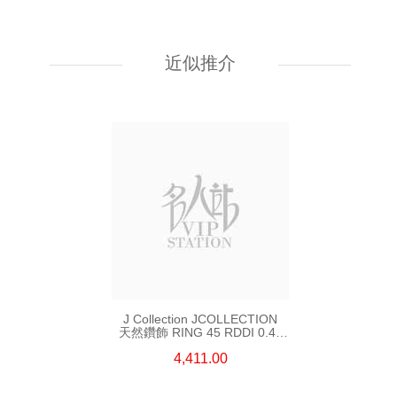
J Collection JCOLLECTION
天然鑽飾 RING W/DIAMOND
18KW 4.50 GM (Head 6.5mm)
近似推介
3,764.00
J Collection JCOLLECTION
天然鑽飾 RING 45 RDDI 0.48
CT18KR 1.76 GM
4,411.00