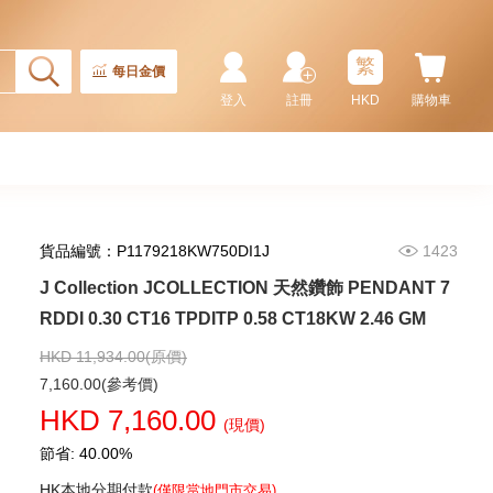
繁
每日金價
登入
註冊
HKD
購物車
貨品編號：P1179218KW750DI1J
1423
J Collection JCOLLECTION 天然鑽飾 PENDANT 7
J Collection JCOLLECTION
天然鑽飾 NECKLACE
RDDI 0.30 CT16 TPDITP 0.58 CT18KW 2.46 GM
W/DIAMOND 1 RDDI 0.10
2,246.00
CT18KCHAIN 1.21 GM18KR
HKD 11,934.00(原價)
0.21 GM (0.1CT)
7,160.00(參考價)
HKD 7,160.00
(現價)
節省: 40.00%
HK本地分期付款
(僅限當地門市交易)