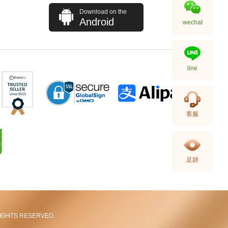
Download on the
Android
wechat
line
J Collection JCOLLECTION
客服
天然鑽飾 NECKLACE
W/DIAMOND 1 RDDI 0.10
2,246.00
CT18KCHAIN 1.21 GM18KR
0.21 GM (0.1CT)
足跡
L RIGHTS RESERVED.