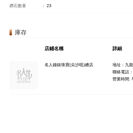
鑽石數量
：
23
庫存
店鋪名稱
詳細
名人鐘錶珠寶(尖沙咀)總店
地址：九龍
聯絡電話：85
營業時間: 早