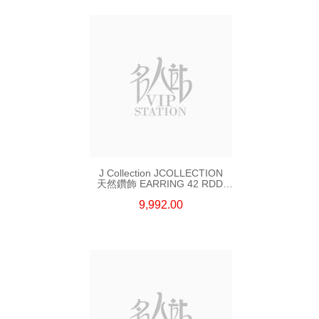
J Collection JCOLLECTION
天然鑽飾 EARRING 42 RDDI
1.34 CT18KW 3.10 GM
9,992.00