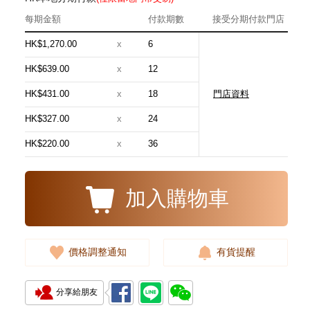
每期金額
付款期數
接受分期付款門店
HK$1,270.00
x
6
HK$639.00
x
12
HK$431.00
x
18
門店資料
J Collection JCOLLECTION
天然鑽飾 RING W/DIAMOND 17
HK$327.00
x
24
RDDI 0.32 CT18KR 2.14 GM
3,545.00
(EU52)
HK$220.00
x
36
加入購物車
價格調整通知
有貨提醒
分享給朋友