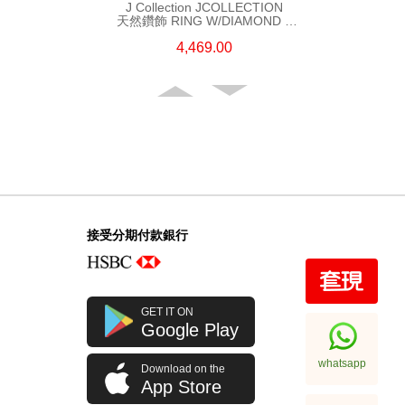
J Collection JCOLLECTION
天然鑽飾 RING W/DIAMOND 5
CDIBAG 0.08 CT23 RDDI 0.31
4,469.00
CT18KR 2.62 GM (EUR 55)
接受分期付款銀行
J Collection JCOLLECTION
GET IT ON
天然鑽飾 RING W/DIAMOND 70
Google Play
RDDI 0.63 CT18KW 4.45 GM
7,114.00
(CZ)
whatsapp
Download on the
App Store