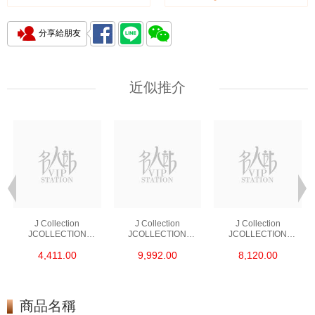
分享給朋友
近似推介
J Collection
J Collection
J Collection
JCOLLECTION
JCOLLECTION
JCOLLECTION
天然鑽飾 RING 45
天然鑽飾 EARRING 42
天然鑽飾 NECKLACE
4,411.00
9,992.00
8,120.00
RDDI 0.48 CT18KR
RDDI 1.34 CT18KW
W/DIAMOND 7
1.76 GM
3.10 GM
CDIBAG 0.16 CT58
RDDI 0.66 CT4
TPDITAPA 0.11
CT18KCHAIN 1.16
商品名稱
GM18KW 1.94 GM