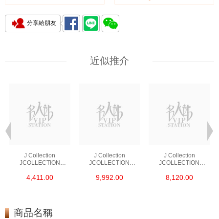
分享給朋友
近似推介
J Collection
J Collection
J Collection
JCOLLECTION
JCOLLECTION
JCOLLECTION
天然鑽飾 RING 45
天然鑽飾 EARRING 42
天然鑽飾 NECKLACE
4,411.00
9,992.00
8,120.00
RDDI 0.48 CT18KR
RDDI 1.34 CT18KW
W/DIAMOND 7
1.76 GM
3.10 GM
CDIBAG 0.16 CT58
RDDI 0.66 CT4
TPDITAPA 0.11
CT18KCHAIN 1.16
商品名稱
GM18KW 1.94 GM