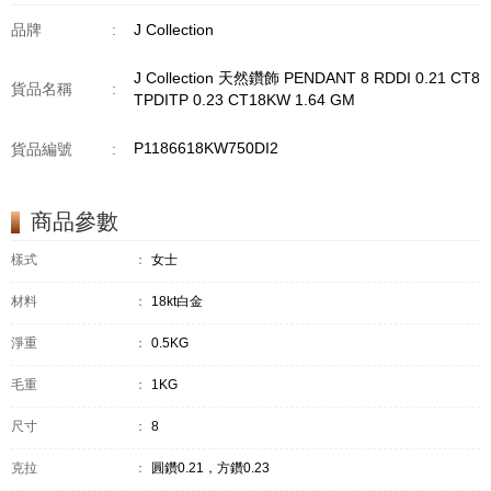
品牌
:
J Collection
J Collection 天然鑽飾 PENDANT 8 RDDI 0.21 CT8
貨品名稱
:
TPDITP 0.23 CT18KW 1.64 GM
P1186618KW750DI2
貨品編號
:
商品參數
樣式
：
女士
材料
：
18kt白金
淨重
：
0.5KG
毛重
：
1KG
尺寸
：
8
克拉
：
圓鑽0.21，方鑽0.23