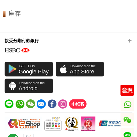
庫存
接受分期付款銀行
GET IT ON
Download on the
Google Play
App Store
Download on the
Android
whatsapp
wechat