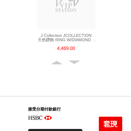
J Collection JCOLLECTION
天然鑽飾 RING W/DIAMOND 5
CDIBAG 0.08 CT23 RDDI 0.31
4,469.00
CT18KR 2.62 GM (EUR 55)
接受分期付款銀行