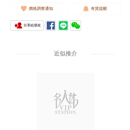
價格調整通知
有貨提醒
分享給朋友
J Collection JCOLLECTION
天然鑽飾 RING W/DIAMOND
18KW 4.50 GM (Head 6.5mm)
近似推介
3,764.00