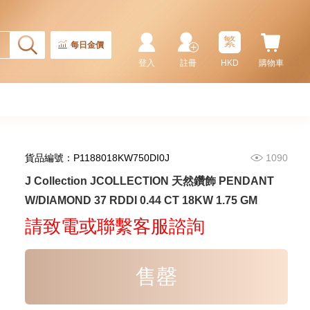
繁
每日金價
登入
註冊
HKD
購物車
貨品編號：P1188018KW750DI0J
1090
J Collection JCOLLECTION
J Collection JCOLLECTION 天然鑽飾 PENDANT
天然鑽飾 RING W/DIAMOND 17
W/DIAMOND 37 RDDI 0.44 CT 18KW 1.75 GM
RDDI 0.32 CT18KR 2.14 GM
3,545.00
(EU52)
請致電或聯繫客服諮詢
售罄