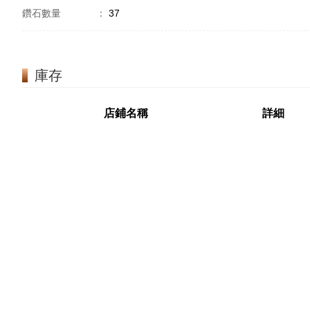
鑽石數量
：
37
庫存
店鋪名稱
詳細