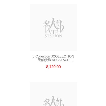
J Collection JCOLLECTION
天然鑽飾 NECKLACE
W/DIAMOND 7 CDIBAG 0.16
8,120.00
CT58 RDDI 0.66 CT4 TPDITAPA
0.11 CT18KCHAIN 1.16
GM18KW 1.94 GM