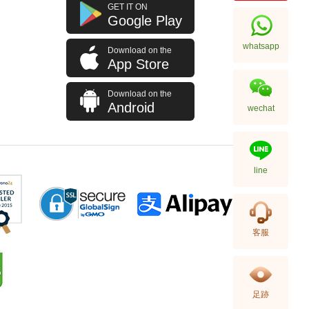
J Collection JCOLLECTION
GET IT ON
天然鑽飾 RING W/DIAMOND 70
Google Play
RDDI 0.63 CT18KW 4.45 GM
7,114.00
(CZ)
whatsapp
Download on the
App Store
Download on the
Android
wechat
line
J Collection JCOLLECTION
客服
天然鑽飾 NECKLACE
W/DIAMOND 1 RDDI 0.10
2,246.00
CT18KCHAIN 1.21 GM18KR
0.21 GM (0.1CT)
足跡