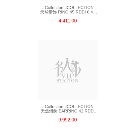
J Collection JCOLLECTION
天然鑽飾 RING 45 RDDI 0.48
CT18KR 1.76 GM
4,411.00
J Collection JCOLLECTION
天然鑽飾 EARRING 42 RDDI
1.34 CT18KW 3.10 GM
9,992.00