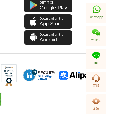
J Collection JCOLLECTION
GET IT ON
天然鑽飾 RING W/DIAMOND 70
Google Play
RDDI 0.63 CT18KW 4.45 GM
7,114.00
(CZ)
whatsapp
Download on the
App Store
Download on the
Android
wechat
line
J Collection JCOLLECTION
客服
天然鑽飾 NECKLACE
W/DIAMOND 1 RDDI 0.10
2,246.00
CT18KCHAIN 1.21 GM18KR
0.21 GM (0.1CT)
足跡