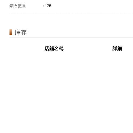
鑽石數量
：
26
庫存
店鋪名稱
詳細