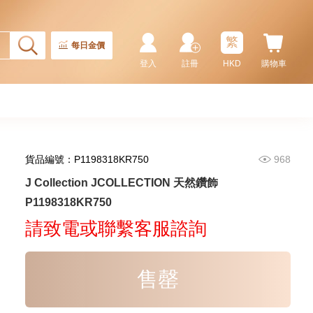
繁
每日金價
登入
註冊
HKD
購物車
貨品編號：P1198318KR750
968
J Collection JCOLLECTION
J Collection JCOLLECTION 天然鑽飾
天然鑽飾 RING W/DIAMOND 17
P1198318KR750
RDDI 0.32 CT18KR 2.14 GM
3,545.00
(EU52)
請致電或聯繫客服諮詢
售罄