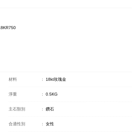
18KR750
材料
：
18kt玫瑰金
淨重
：
0.5KG
主石類別
：
鑽石
合適性別
：
女性