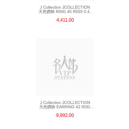
J Collection JCOLLECTION
天然鑽飾 RING 45 RDDI 0.48
CT18KR 1.76 GM
4,411.00
J Collection JCOLLECTION
天然鑽飾 EARRING 42 RDDI
1.34 CT18KW 3.10 GM
9,992.00