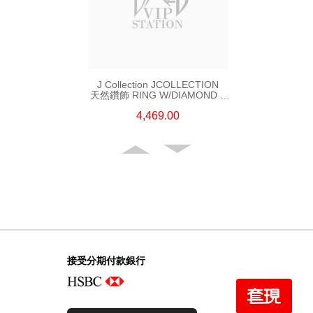
J Collection JCOLLECTION
天然鑽飾 RING W/DIAMOND 5
CDIBAG 0.08 CT23 RDDI 0.31
4,469.00
CT18KR 2.62 GM (EUR 55)
接受分期付款銀行