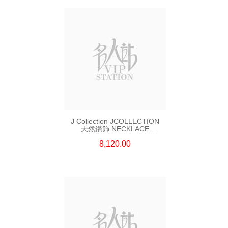
J Collection JCOLLECTION
天然鑽飾 NECKLACE
W/DIAMOND 7 CDIBAG 0.16
8,120.00
CT58 RDDI 0.66 CT4 TPDITAPA
0.11 CT18KCHAIN 1.16
GM18KW 1.94 GM