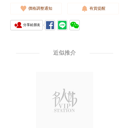
價格調整通知
有貨提醒
分享給朋友
J Collection JCOLLECTION
天然鑽飾 RING W/DIAMOND
18KW 4.50 GM (Head 6.5mm)
近似推介
3,764.00