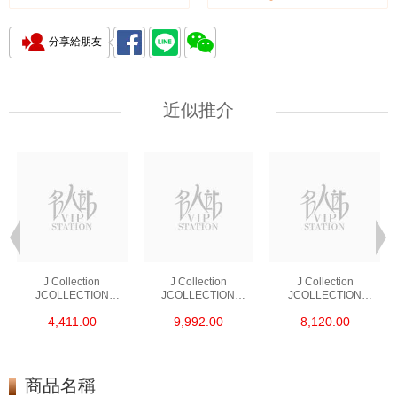
分享給朋友
近似推介
J Collection
J Collection
J Collection
JCOLLECTION
JCOLLECTION
JCOLLECTION
天然鑽飾 RING 45
天然鑽飾 EARRING 42
天然鑽飾 NECKLACE
4,411.00
9,992.00
8,120.00
RDDI 0.48 CT18KR
RDDI 1.34 CT18KW
W/DIAMOND 7
1.76 GM
3.10 GM
CDIBAG 0.16 CT58
RDDI 0.66 CT4
TPDITAPA 0.11
CT18KCHAIN 1.16
商品名稱
GM18KW 1.94 GM