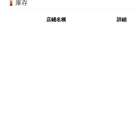
庫存
店鋪名稱
詳細