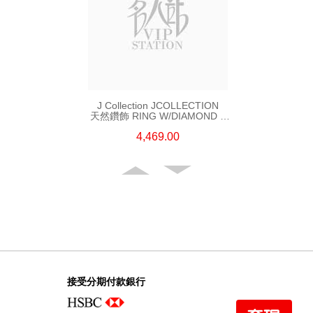
J Collection JCOLLECTION
天然鑽飾 RING W/DIAMOND 5
CDIBAG 0.08 CT23 RDDI 0.31
4,469.00
CT18KR 2.62 GM (EUR 55)
接受分期付款銀行