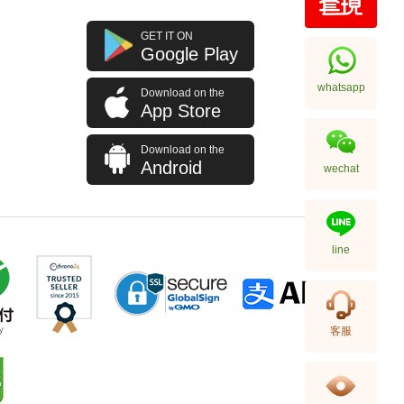
J Collection JCOLLECTION
GET IT ON
天然鑽飾 RING W/DIAMOND 70
Google Play
RDDI 0.63 CT18KW 4.45 GM
7,114.00
(CZ)
whatsapp
Download on the
App Store
Download on the
Android
wechat
line
J Collection JCOLLECTION
客服
天然鑽飾 NECKLACE
W/DIAMOND 1 RDDI 0.10
2,246.00
CT18KCHAIN 1.21 GM18KR
0.21 GM (0.1CT)