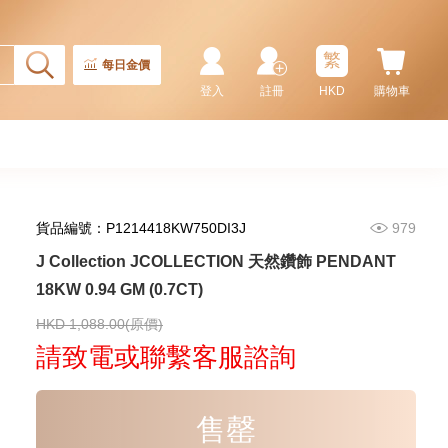
2,246.00
CT18KCHAIN 1.21 GM18KR
0.21 GM (0.1CT)
繁
每日金價
登入
註冊
HKD
購物車
貨品編號：P1214418KW750DI3J
979
J Collection JCOLLECTION 天然鑽飾 PENDANT
18KW 0.94 GM (0.7CT)
J Collection JCOLLECTION
天然鑽飾 RING W/DIAMOND 17
RDDI 0.32 CT18KR 2.14 GM
HKD 1,088.00(原價)
3,545.00
(EU52)
請致電或聯繫客服諮詢
售罄