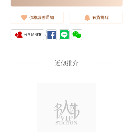
價格調整通知
有貨提醒
分享給朋友
J Collection JCOLLECTION
天然鑽飾 RING W/DIAMOND
18KW 4.50 GM (Head 6.5mm)
近似推介
3,764.00