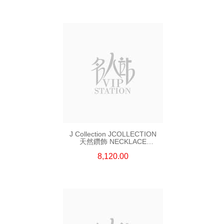
J Collection JCOLLECTION
天然鑽飾 NECKLACE
W/DIAMOND 7 CDIBAG 0.16
8,120.00
CT58 RDDI 0.66 CT4 TPDITAPA
0.11 CT18KCHAIN 1.16
GM18KW 1.94 GM