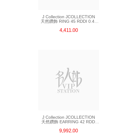
J Collection JCOLLECTION
天然鑽飾 RING 45 RDDI 0.48
CT18KR 1.76 GM
4,411.00
J Collection JCOLLECTION
天然鑽飾 EARRING 42 RDDI
1.34 CT18KW 3.10 GM
9,992.00