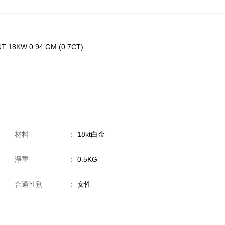
T 18KW 0.94 GM (0.7CT)
材料
：
18kt白金
淨重
：
0.5KG
合適性別
：
女性