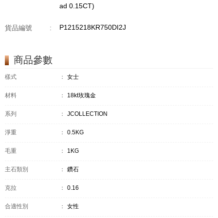
ad 0.15CT)
P1215218KR750DI2J
貨品編號
:
商品參數
樣式
：
女士
材料
：
18kt玫瑰金
系列
：
JCOLLECTION
淨重
：
0.5KG
毛重
：
1KG
主石類別
：
鑽石
克拉
：
0.16
合適性別
：
女性