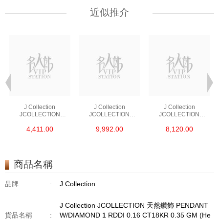
近似推介
J Collection
J Collection
J Collection
JCOLLECTION
JCOLLECTION
JCOLLECTION
天然鑽飾 RING 45
天然鑽飾 EARRING 42
天然鑽飾 NECKLACE
4,411.00
9,992.00
8,120.00
RDDI 0.48 CT18KR
RDDI 1.34 CT18KW
W/DIAMOND 7
1.76 GM
3.10 GM
CDIBAG 0.16 CT58
RDDI 0.66 CT4
TPDITAPA 0.11
CT18KCHAIN 1.16
商品名稱
GM18KW 1.94 GM
品牌
:
J Collection
J Collection JCOLLECTION 天然鑽飾 PENDANT
貨品名稱
:
W/DIAMOND 1 RDDI 0.16 CT18KR 0.35 GM (He