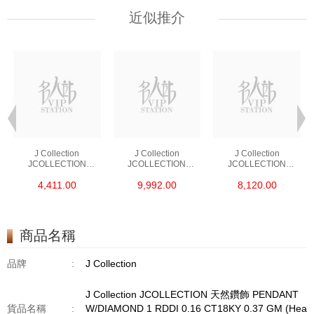
近似推介
J Collection
J Collection
J Collection
JCOLLECTION
JCOLLECTION
JCOLLECTION
天然鑽飾 RING 45
天然鑽飾 EARRING 42
天然鑽飾 NECKLACE
4,411.00
9,992.00
8,120.00
RDDI 0.48 CT18KR
RDDI 1.34 CT18KW
W/DIAMOND 7
1.76 GM
3.10 GM
CDIBAG 0.16 CT58
RDDI 0.66 CT4
TPDITAPA 0.11
CT18KCHAIN 1.16
商品名稱
GM18KW 1.94 GM
品牌
:
J Collection
J Collection JCOLLECTION 天然鑽飾 PENDANT
貨品名稱
:
W/DIAMOND 1 RDDI 0.16 CT18KY 0.37 GM (Hea