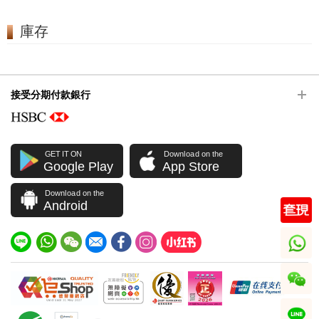
庫存
接受分期付款銀行
GET IT ON
Download on the
Google Play
App Store
Download on the
Android
whatsapp
wechat