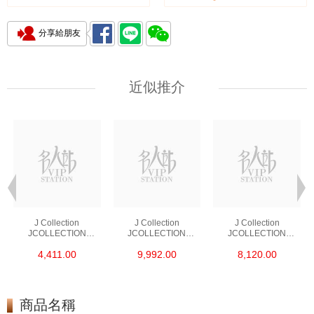
分享給朋友
近似推介
J Collection
J Collection
J Collection
JCOLLECTION
JCOLLECTION
JCOLLECTION
天然鑽飾 RING 45
天然鑽飾 EARRING 42
天然鑽飾 NECKLACE
4,411.00
9,992.00
8,120.00
RDDI 0.48 CT18KR
RDDI 1.34 CT18KW
W/DIAMOND 7
1.76 GM
3.10 GM
CDIBAG 0.16 CT58
RDDI 0.66 CT4
TPDITAPA 0.11
CT18KCHAIN 1.16
商品名稱
GM18KW 1.94 GM