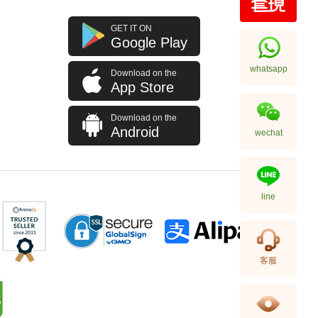
J Collection JCOLLECTION
GET IT ON
天然鑽飾 RING W/DIAMOND 70
Google Play
RDDI 0.63 CT18KW 4.45 GM
7,114.00
(CZ)
whatsapp
Download on the
App Store
Download on the
Android
wechat
line
J Collection JCOLLECTION
客服
天然鑽飾 NECKLACE
W/DIAMOND 1 RDDI 0.10
2,246.00
CT18KCHAIN 1.21 GM18KR
0.21 GM (0.1CT)