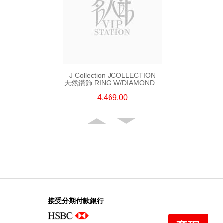
J Collection JCOLLECTION
天然鑽飾 RING W/DIAMOND 5
CDIBAG 0.08 CT23 RDDI 0.31
4,469.00
CT18KR 2.62 GM (EUR 55)
接受分期付款銀行