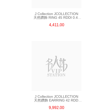
J Collection JCOLLECTION
天然鑽飾 RING 45 RDDI 0.48
CT18KR 1.76 GM
4,411.00
J Collection JCOLLECTION
天然鑽飾 EARRING 42 RDDI
1.34 CT18KW 3.10 GM
9,992.00