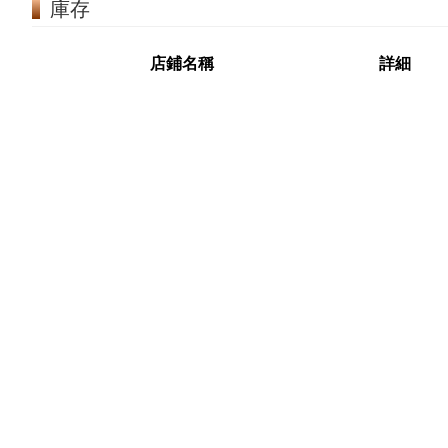
庫存
店鋪名稱
詳細