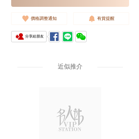
價格調整通知
有貨提醒
分享給朋友
J Collection JCOLLECTION
天然鑽飾 RING W/DIAMOND
18KW 4.50 GM (Head 6.5mm)
近似推介
3,764.00