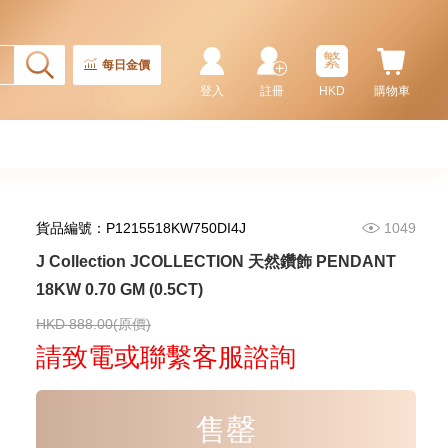
2,246.00
CT18KCHAIN 1.21 GM18KR
0.21 GM (0.1CT)
繁
每日金價
登入
註冊
HKD
購物車
貨品編號：P1215518KW750DI4J
1049
J Collection JCOLLECTION 天然鑽飾 PENDANT
18KW 0.70 GM (0.5CT)
J Collection JCOLLECTION
天然鑽飾 RING W/DIAMOND 17
RDDI 0.32 CT18KR 2.14 GM
HKD 888.00(原價)
3,545.00
(EU52)
請致電或聯繫客服諮詢
售罄