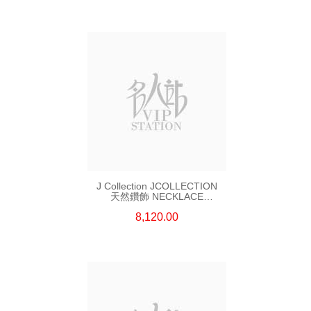
J Collection JCOLLECTION
天然鑽飾 NECKLACE
W/DIAMOND 7 CDIBAG 0.16
8,120.00
CT58 RDDI 0.66 CT4 TPDITAPA
0.11 CT18KCHAIN 1.16
GM18KW 1.94 GM