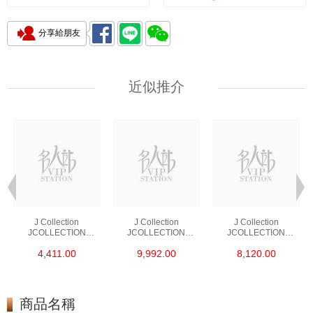
分享給朋友
近似推介
J Collection
J Collection
J Collection
JCOLLECTION
JCOLLECTION
JCOLLECTION
天然鑽飾 RING 45
天然鑽飾 EARRING 42
天然鑽飾 NECKLACE
4,411.00
9,992.00
8,120.00
RDDI 0.48 CT18KR
RDDI 1.34 CT18KW
W/DIAMOND 7
1.76 GM
3.10 GM
CDIBAG 0.16 CT58
RDDI 0.66 CT4
TPDITAPA 0.11
CT18KCHAIN 1.16
商品名稱
GM18KW 1.94 GM