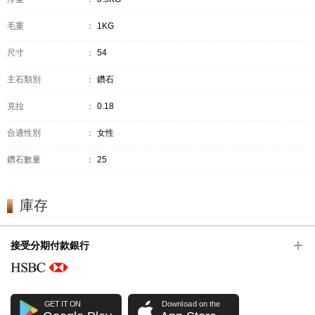
毛重
：
1KG
尺寸
：
54
主石類別
：
鑽石
克拉
：
0.18
合適性別
：
女性
鑽石數量
：
25
庫存
接受分期付款銀行
GET IT ON
Download on the