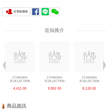
分享給朋友
近似推介
J Collection
J Collection
J Collection
JCOLLECTION
JCOLLECTION
JCOLLECTION
天然鑽飾 RING 45
天然鑽飾 EARRING 42
天然鑽飾 NECKLACE
4,411.00
9,992.00
8,120.00
RDDI 0.48 CT18KR
RDDI 1.34 CT18KW
W/DIAMOND 7
1.76 GM
3.10 GM
CDIBAG 0.16 CT58
RDDI 0.66 CT4
TPDITAPA 0.11
CT18KCHAIN 1.16
商品資訊
GM18KW 1.94 GM