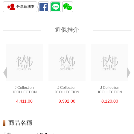
分享給朋友
近似推介
J Collection
J Collection
J Collection
JCOLLECTION
JCOLLECTION
JCOLLECTION
天然鑽飾 RING 45
天然鑽飾 EARRING 42
天然鑽飾 NECKLACE
4,411.00
9,992.00
8,120.00
RDDI 0.48 CT18KR
RDDI 1.34 CT18KW
W/DIAMOND 7
1.76 GM
3.10 GM
CDIBAG 0.16 CT58
RDDI 0.66 CT4
TPDITAPA 0.11
CT18KCHAIN 1.16
商品名稱
GM18KW 1.94 GM