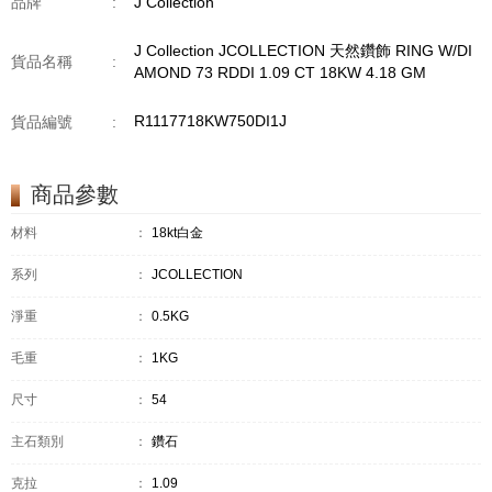
品牌
:
J Collection
J Collection JCOLLECTION 天然鑽飾 RING W/DI
貨品名稱
:
AMOND 73 RDDI 1.09 CT 18KW 4.18 GM
R1117718KW750DI1J
貨品編號
:
商品參數
材料
：
18kt白金
系列
：
JCOLLECTION
淨重
：
0.5KG
毛重
：
1KG
尺寸
：
54
主石類別
：
鑽石
克拉
：
1.09