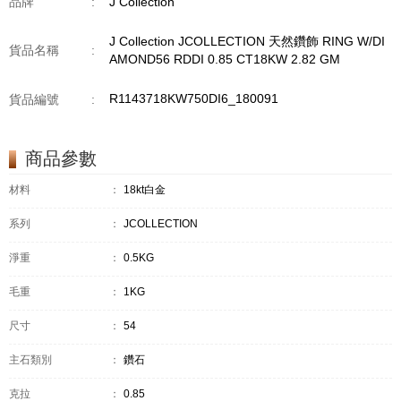
品牌
:
J Collection
J Collection JCOLLECTION 天然鑽飾 RING W/DI
貨品名稱
:
AMOND56 RDDI 0.85 CT18KW 2.82 GM
R1143718KW750DI6_180091
貨品編號
:
商品參數
材料
：
18kt白金
系列
：
JCOLLECTION
淨重
：
0.5KG
毛重
：
1KG
尺寸
：
54
主石類別
：
鑽石
克拉
：
0.85