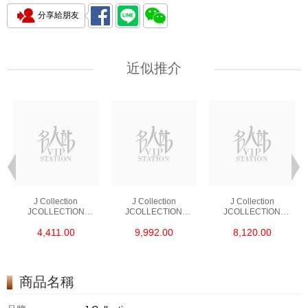
分享給朋友
近似推介
J Collection
J Collection
J Collection
JCOLLECTION
JCOLLECTION
JCOLLECTION
天然鑽飾 RING 45
天然鑽飾 EARRING 42
天然鑽飾 NECKLACE
4,411.00
9,992.00
8,120.00
RDDI 0.48 CT18KR
RDDI 1.34 CT18KW
W/DIAMOND 7
1.76 GM
3.10 GM
CDIBAG 0.16 CT58
RDDI 0.66 CT4
TPDITAPA 0.11
CT18KCHAIN 1.16
商品名稱
GM18KW 1.94 GM