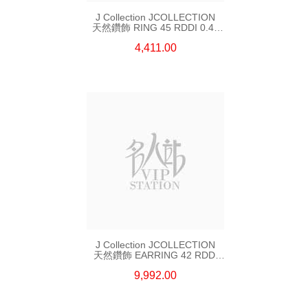
J Collection JCOLLECTION
天然鑽飾 RING 45 RDDI 0.48
CT18KR 1.76 GM
4,411.00
J Collection JCOLLECTION
天然鑽飾 EARRING 42 RDDI
1.34 CT18KW 3.10 GM
9,992.00