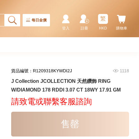
繁
每日金價
登入
註冊
HKD
購物車
貨品編號：R1209318KYWDI2J
1118
J Collection JCOLLECTION
J Collection JCOLLECTION 天然鑽飾 RING
天然鑽飾 RING W/DIAMOND 17
W/DIAMOND 178 RDDI 3.07 CT 18WY 17.91 GM
RDDI 0.32 CT18KR 2.14 GM
3,545.00
(EU52)
請致電或聯繫客服諮詢
售罄