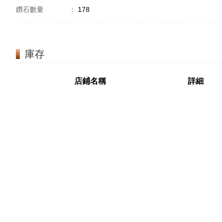
鑽石數量
：
178
庫存
店鋪名稱
詳細