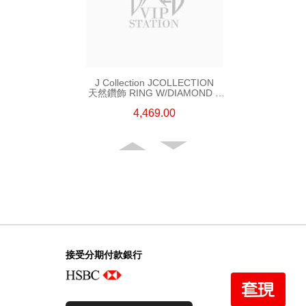
J Collection JCOLLECTION
天然鑽飾 RING W/DIAMOND 5
CDIBAG 0.08 CT23 RDDI 0.31
4,469.00
CT18KR 2.62 GM (EUR 55)
接受分期付款銀行