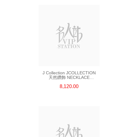
J Collection JCOLLECTION
天然鑽飾 NECKLACE
W/DIAMOND 7 CDIBAG 0.16
8,120.00
CT58 RDDI 0.66 CT4 TPDITAPA
0.11 CT18KCHAIN 1.16
GM18KW 1.94 GM