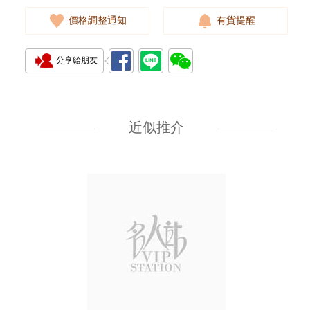
價格調整通知
有貨提醒
分享給朋友
J Collection JCOLLECTION
天然鑽飾 RING W/DIAMOND
18KW 4.50 GM (Head 6.5mm)
近似推介
3,764.00