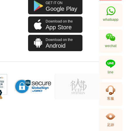
J Collection JCOLLECTION
GET IT ON
天然鑽飾 RING W/DIAMOND 70
Google Play
RDDI 0.63 CT18KW 4.45 GM
7,114.00
(CZ)
whatsapp
Download on the
App Store
Download on the
Android
wechat
line
J Collection JCOLLECTION
客服
天然鑽飾 NECKLACE
W/DIAMOND 1 RDDI 0.10
2,246.00
CT18KCHAIN 1.21 GM18KR
0.21 GM (0.1CT)
足跡