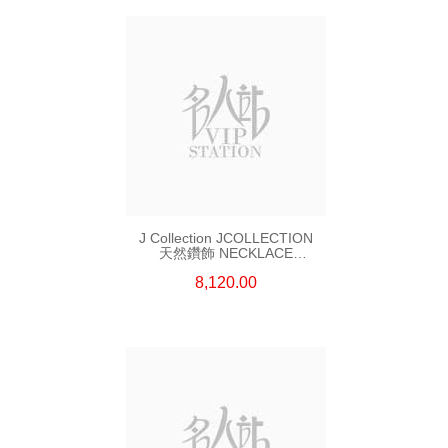
J Collection JCOLLECTION
天然鑽飾 NECKLACE
W/DIAMOND 7 CDIBAG 0.16
8,120.00
CT58 RDDI 0.66 CT4 TPDITAPA
0.11 CT18KCHAIN 1.16
GM18KW 1.94 GM