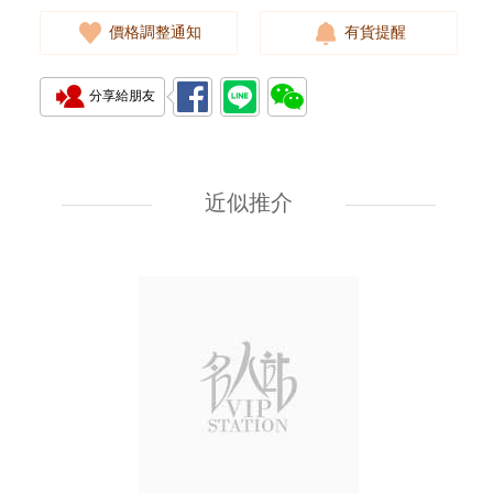
價格調整通知
有貨提醒
分享給朋友
J Collection JCOLLECTION
天然鑽飾 RING W/DIAMOND
18KW 4.50 GM (Head 6.5mm)
近似推介
3,764.00