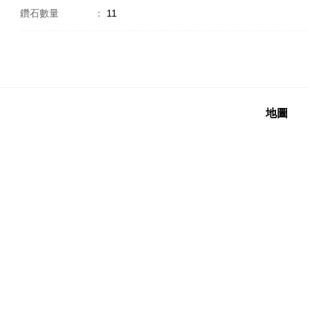
鑽石數量
：
11
地圖