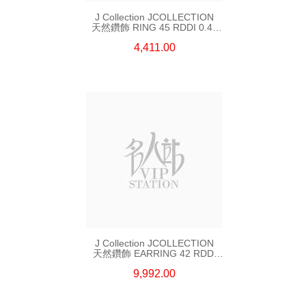
J Collection JCOLLECTION
天然鑽飾 RING 45 RDDI 0.48
CT18KR 1.76 GM
4,411.00
J Collection JCOLLECTION
天然鑽飾 EARRING 42 RDDI
1.34 CT18KW 3.10 GM
9,992.00