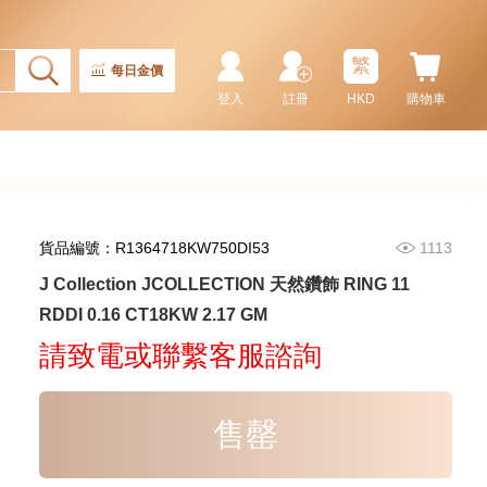
繁
每日金價
登入
註冊
HKD
購物車
貨品編號：R1364718KW750DI53
1113
J Collection JCOLLECTION
J Collection JCOLLECTION 天然鑽飾 RING 11
天然鑽飾 RING W/DIAMOND 17
RDDI 0.16 CT18KW 2.17 GM
RDDI 0.32 CT18KR 2.14 GM
3,545.00
(EU52)
請致電或聯繫客服諮詢
售罄