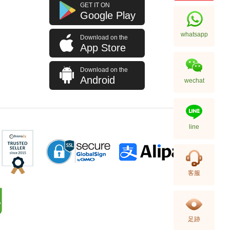
J Collection JCOLLECTION
GET IT ON
天然鑽飾 RING W/DIAMOND 70
Google Play
RDDI 0.63 CT18KW 4.45 GM
7,114.00
(CZ)
whatsapp
Download on the
App Store
Download on the
Android
wechat
line
J Collection JCOLLECTION
客服
天然鑽飾 NECKLACE
W/DIAMOND 1 RDDI 0.10
2,246.00
CT18KCHAIN 1.21 GM18KR
0.21 GM (0.1CT)
足跡