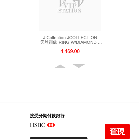
J Collection JCOLLECTION
天然鑽飾 RING W/DIAMOND 5
CDIBAG 0.08 CT23 RDDI 0.31
4,469.00
CT18KR 2.62 GM (EUR 55)
接受分期付款銀行