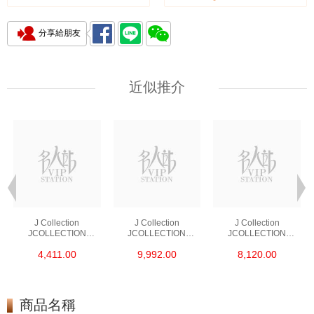
分享給朋友
近似推介
J Collection
J Collection
J Collection
JCOLLECTION
JCOLLECTION
JCOLLECTION
天然鑽飾 RING 45
天然鑽飾 EARRING 42
天然鑽飾 NECKLACE
4,411.00
9,992.00
8,120.00
RDDI 0.48 CT18KR
RDDI 1.34 CT18KW
W/DIAMOND 7
1.76 GM
3.10 GM
CDIBAG 0.16 CT58
RDDI 0.66 CT4
TPDITAPA 0.11
CT18KCHAIN 1.16
商品名稱
GM18KW 1.94 GM