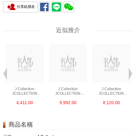
分享給朋友
近似推介
J Collection
J Collection
J Collection
JCOLLECTION
JCOLLECTION
JCOLLECTION
天然鑽飾 RING 45
天然鑽飾 EARRING 42
天然鑽飾 NECKLACE
4,411.00
9,992.00
8,120.00
RDDI 0.48 CT18KR
RDDI 1.34 CT18KW
W/DIAMOND 7
1.76 GM
3.10 GM
CDIBAG 0.16 CT58
RDDI 0.66 CT4
TPDITAPA 0.11
CT18KCHAIN 1.16
商品名稱
GM18KW 1.94 GM