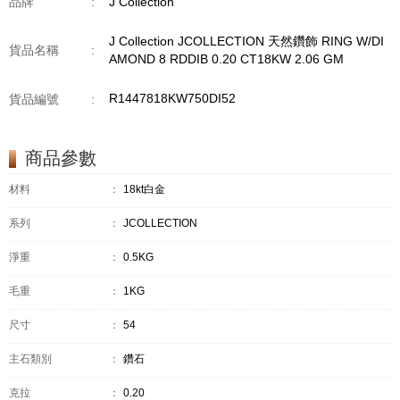
品牌
:
J Collection
J Collection JCOLLECTION 天然鑽飾 RING W/DI
貨品名稱
:
AMOND 8 RDDIB 0.20 CT18KW 2.06 GM
R1447818KW750DI52
貨品編號
:
商品參數
材料
：
18kt白金
系列
：
JCOLLECTION
淨重
：
0.5KG
毛重
：
1KG
尺寸
：
54
主石類別
：
鑽石
克拉
：
0.20