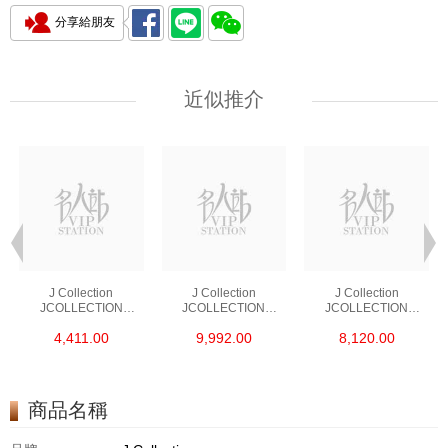
分享給朋友
近似推介
J Collection
J Collection
J Collection
JCOLLECTION
JCOLLECTION
JCOLLECTION
天然鑽飾 RING 45
天然鑽飾 EARRING 42
天然鑽飾 NECKLACE
4,411.00
9,992.00
8,120.00
RDDI 0.48 CT18KR
RDDI 1.34 CT18KW
W/DIAMOND 7
1.76 GM
3.10 GM
CDIBAG 0.16 CT58
RDDI 0.66 CT4
TPDITAPA 0.11
CT18KCHAIN 1.16
商品名稱
GM18KW 1.94 GM