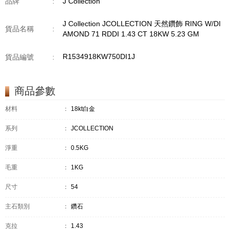
品牌
:
J Collection
J Collection JCOLLECTION 天然鑽飾 RING W/DI
貨品名稱
:
AMOND 71 RDDI 1.43 CT 18KW 5.23 GM
R1534918KW750DI1J
貨品編號
:
商品參數
材料
：
18kt白金
系列
：
JCOLLECTION
淨重
：
0.5KG
毛重
：
1KG
尺寸
：
54
主石類別
：
鑽石
克拉
：
1.43