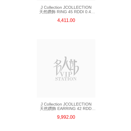
J Collection JCOLLECTION
天然鑽飾 RING 45 RDDI 0.48
CT18KR 1.76 GM
4,411.00
J Collection JCOLLECTION
天然鑽飾 EARRING 42 RDDI
1.34 CT18KW 3.10 GM
9,992.00