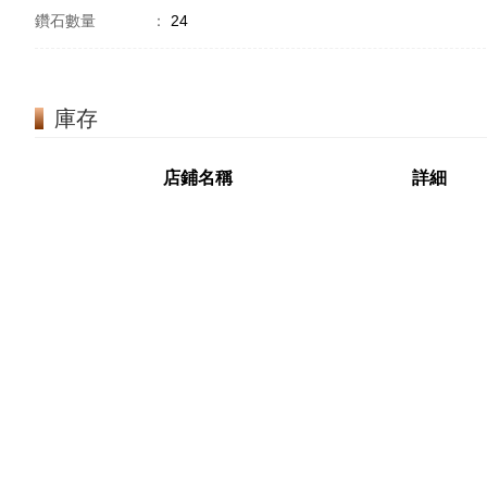
鑽石數量
：
24
庫存
店鋪名稱
詳細