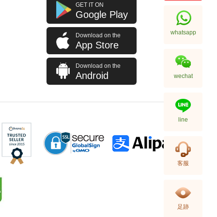
J Collection JCOLLECTION
GET IT ON
天然鑽飾 RING W/DIAMOND 70
Google Play
RDDI 0.63 CT18KW 4.45 GM
7,114.00
(CZ)
whatsapp
Download on the
App Store
Download on the
Android
wechat
line
J Collection JCOLLECTION
客服
天然鑽飾 NECKLACE
W/DIAMOND 1 RDDI 0.10
2,246.00
CT18KCHAIN 1.21 GM18KR
0.21 GM (0.1CT)
足跡