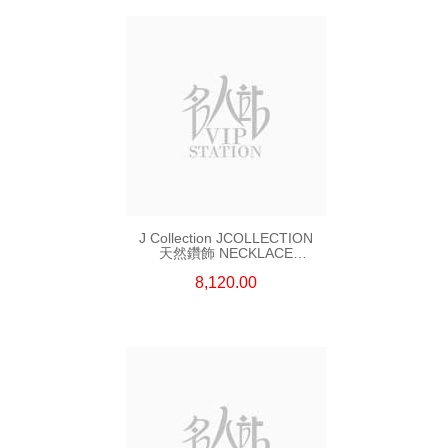
J Collection JCOLLECTION
天然鑽飾 NECKLACE
W/DIAMOND 7 CDIBAG 0.16
8,120.00
CT58 RDDI 0.66 CT4 TPDITAPA
0.11 CT18KCHAIN 1.16
GM18KW 1.94 GM