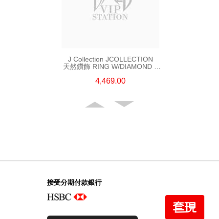
J Collection JCOLLECTION
天然鑽飾 RING W/DIAMOND 5
CDIBAG 0.08 CT23 RDDI 0.31
4,469.00
CT18KR 2.62 GM (EUR 55)
接受分期付款銀行