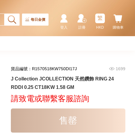
繁
每日金價
登入
註冊
HKD
購物車
貨品編號：R1570518KW750DI17J
1699
J Collection JCOLLECTION
J Collection JCOLLECTION 天然鑽飾 RING 24
天然鑽飾 RING W/DIAMOND 17
RDDI 0.25 CT18KW 1.58 GM
RDDI 0.32 CT18KR 2.14 GM
3,545.00
(EU52)
請致電或聯繫客服諮詢
售罄