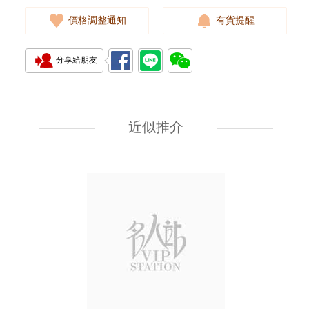
價格調整通知
有貨提醒
分享給朋友
J Collection JCOLLECTION
天然鑽飾 RING W/DIAMOND
18KW 4.50 GM (Head 6.5mm)
近似推介
3,764.00