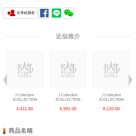
分享給朋友
近似推介
J Collection
J Collection
J Collection
JCOLLECTION
JCOLLECTION
JCOLLECTION
天然鑽飾 RING 45
天然鑽飾 EARRING 42
天然鑽飾 NECKLACE
4,411.00
9,992.00
8,120.00
RDDI 0.48 CT18KR
RDDI 1.34 CT18KW
W/DIAMOND 7
1.76 GM
3.10 GM
CDIBAG 0.16 CT58
RDDI 0.66 CT4
TPDITAPA 0.11
CT18KCHAIN 1.16
商品名稱
GM18KW 1.94 GM