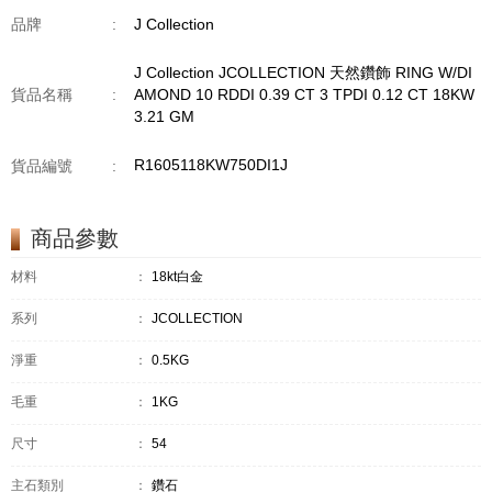
品牌
:
J Collection
J Collection JCOLLECTION 天然鑽飾 RING W/DI
貨品名稱
:
AMOND 10 RDDI 0.39 CT 3 TPDI 0.12 CT 18KW
3.21 GM
R1605118KW750DI1J
貨品編號
:
商品參數
材料
：
18kt白金
系列
：
JCOLLECTION
淨重
：
0.5KG
毛重
：
1KG
尺寸
：
54
主石類別
：
鑽石