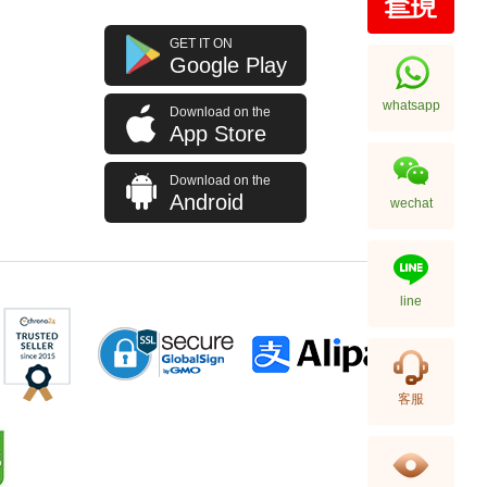
J Collection JCOLLECTION
GET IT ON
天然鑽飾 RING W/DIAMOND 70
Google Play
RDDI 0.63 CT18KW 4.45 GM
7,114.00
(CZ)
whatsapp
Download on the
App Store
Download on the
Android
wechat
line
J Collection JCOLLECTION
客服
天然鑽飾 NECKLACE
W/DIAMOND 1 RDDI 0.10
2,246.00
CT18KCHAIN 1.21 GM18KR
0.21 GM (0.1CT)