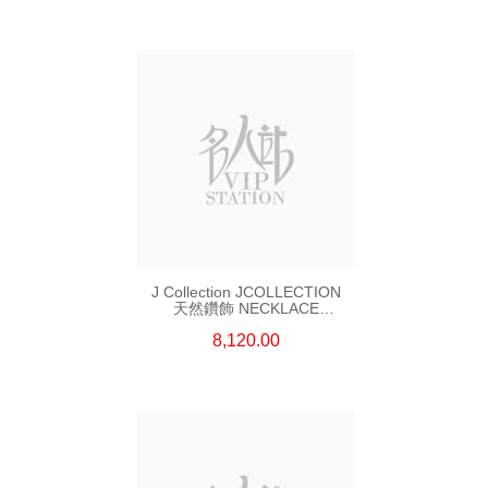
J Collection JCOLLECTION
天然鑽飾 NECKLACE
W/DIAMOND 7 CDIBAG 0.16
8,120.00
CT58 RDDI 0.66 CT4 TPDITAPA
0.11 CT18KCHAIN 1.16
GM18KW 1.94 GM