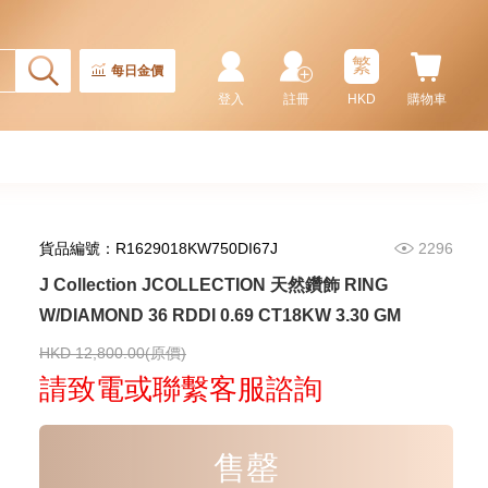
2,246.00
CT18KCHAIN 1.21 GM18KR
0.21 GM (0.1CT)
繁
每日金價
登入
註冊
HKD
購物車
貨品編號：R1629018KW750DI67J
2296
J Collection JCOLLECTION 天然鑽飾 RING
W/DIAMOND 36 RDDI 0.69 CT18KW 3.30 GM
J Collection JCOLLECTION
天然鑽飾 RING W/DIAMOND 17
RDDI 0.32 CT18KR 2.14 GM
HKD 12,800.00(原價)
3,545.00
(EU52)
請致電或聯繫客服諮詢
售罄