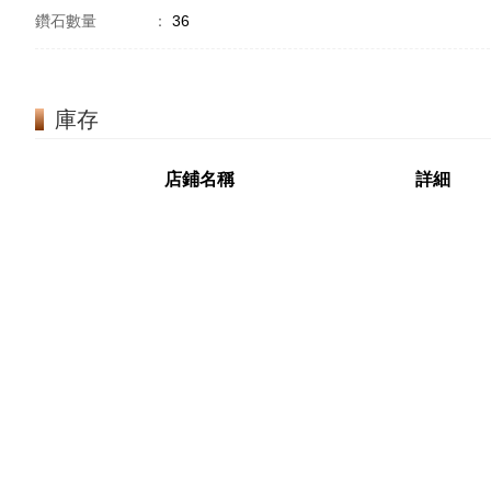
鑽石數量
：
36
庫存
店鋪名稱
詳細