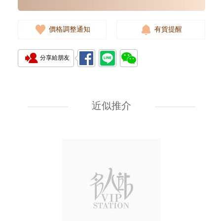
價格調整通知
有貨提醒
分享給朋友
J Collection JCOLLECTION
天然鑽飾 RING W/DIAMOND
18KW 4.50 GM (Head 6.5mm)
近似推介
3,764.00