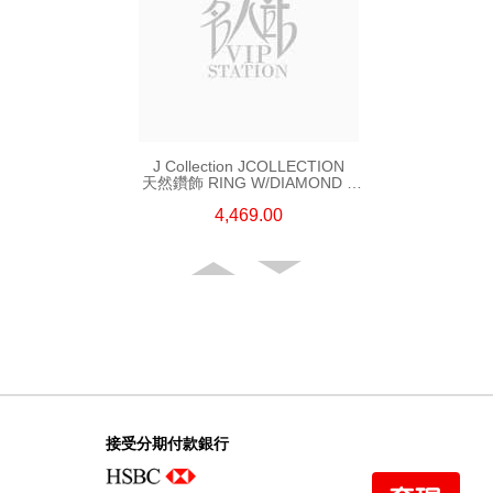
J Collection JCOLLECTION
天然鑽飾 RING W/DIAMOND 5
CDIBAG 0.08 CT23 RDDI 0.31
4,469.00
CT18KR 2.62 GM (EUR 55)
接受分期付款銀行