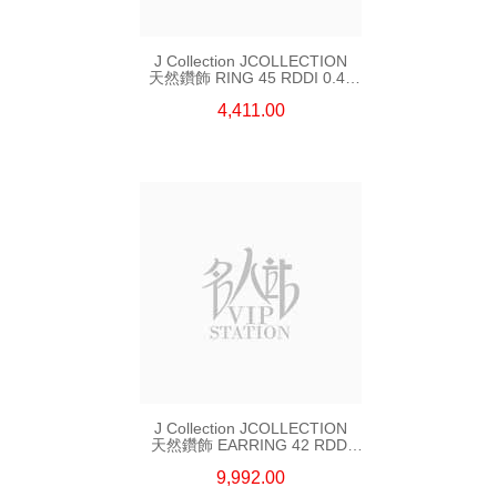
J Collection JCOLLECTION
天然鑽飾 RING 45 RDDI 0.48
CT18KR 1.76 GM
4,411.00
J Collection JCOLLECTION
天然鑽飾 EARRING 42 RDDI
1.34 CT18KW 3.10 GM
9,992.00