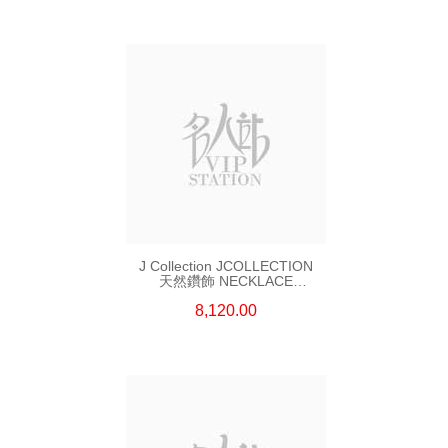
J Collection JCOLLECTION
天然鑽飾 NECKLACE
W/DIAMOND 7 CDIBAG 0.16
8,120.00
CT58 RDDI 0.66 CT4 TPDITAPA
0.11 CT18KCHAIN 1.16
GM18KW 1.94 GM