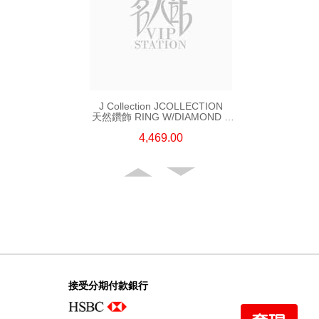
J Collection JCOLLECTION
天然鑽飾 RING W/DIAMOND 5
CDIBAG 0.08 CT23 RDDI 0.31
4,469.00
CT18KR 2.62 GM (EUR 55)
接受分期付款銀行