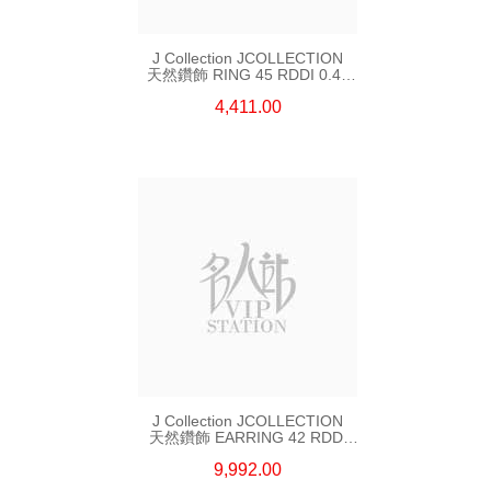
J Collection JCOLLECTION
天然鑽飾 RING 45 RDDI 0.48
CT18KR 1.76 GM
4,411.00
J Collection JCOLLECTION
天然鑽飾 EARRING 42 RDDI
1.34 CT18KW 3.10 GM
9,992.00