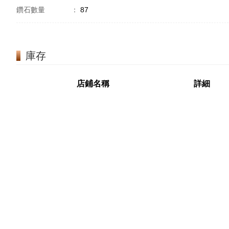
鑽石數量
：
87
庫存
店鋪名稱
詳細