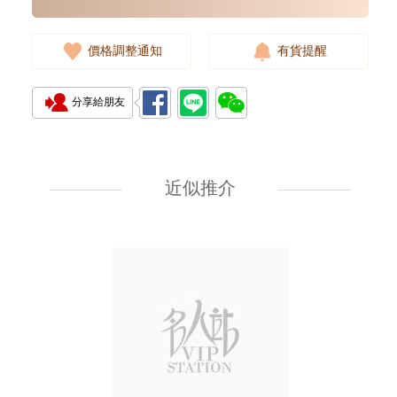
價格調整通知
有貨提醒
分享給朋友
J Collection JCOLLECTION
天然鑽飾 RING W/DIAMOND
18KW 4.50 GM (Head 6.5mm)
近似推介
3,764.00