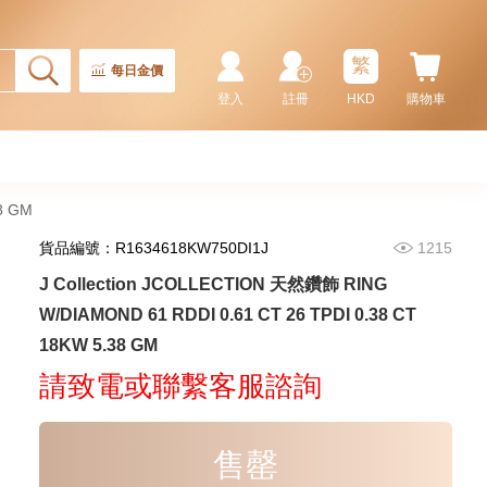
2,246.00
CT18KCHAIN 1.21 GM18KR
0.21 GM (0.1CT)
繁
每日金價
登入
註冊
HKD
購物車
8 GM
貨品編號：R1634618KW750DI1J
1215
J Collection JCOLLECTION 天然鑽飾 RING
J Collection JCOLLECTION
W/DIAMOND 61 RDDI 0.61 CT 26 TPDI 0.38 CT
天然鑽飾 RING W/DIAMOND 17
18KW 5.38 GM
RDDI 0.32 CT18KR 2.14 GM
3,545.00
(EU52)
請致電或聯繫客服諮詢
售罄