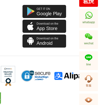
J Collection JCOLLECTION
GET IT ON
天然鑽飾 RING W/DIAMOND 70
Google Play
RDDI 0.63 CT18KW 4.45 GM
7,114.00
(CZ)
whatsapp
Download on the
App Store
Download on the
Android
wechat
line
J Collection JCOLLECTION
客服
天然鑽飾 NECKLACE
W/DIAMOND 1 RDDI 0.10
2,246.00
CT18KCHAIN 1.21 GM18KR
0.21 GM (0.1CT)