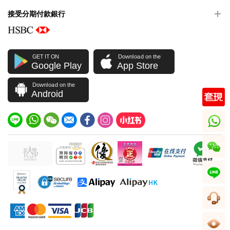
接受分期付款銀行
GET IT ON
Download on the
Google Play
App Store
Download on the
Android
whatsapp
wechat
line
客服