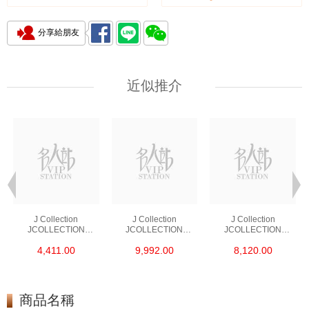
分享給朋友
近似推介
J Collection
J Collection
J Collection
JCOLLECTION
JCOLLECTION
JCOLLECTION
天然鑽飾 RING 45
天然鑽飾 EARRING 42
天然鑽飾 NECKLACE
4,411.00
9,992.00
8,120.00
RDDI 0.48 CT18KR
RDDI 1.34 CT18KW
W/DIAMOND 7
1.76 GM
3.10 GM
CDIBAG 0.16 CT58
RDDI 0.66 CT4
TPDITAPA 0.11
CT18KCHAIN 1.16
商品名稱
GM18KW 1.94 GM