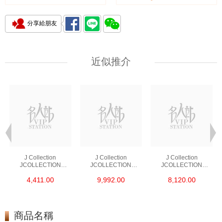
分享給朋友
近似推介
J Collection
J Collection
J Collection
JCOLLECTION
JCOLLECTION
JCOLLECTION
天然鑽飾 RING 45
天然鑽飾 EARRING 42
天然鑽飾 NECKLACE
4,411.00
9,992.00
8,120.00
RDDI 0.48 CT18KR
RDDI 1.34 CT18KW
W/DIAMOND 7
1.76 GM
3.10 GM
CDIBAG 0.16 CT58
RDDI 0.66 CT4
TPDITAPA 0.11
CT18KCHAIN 1.16
商品名稱
GM18KW 1.94 GM