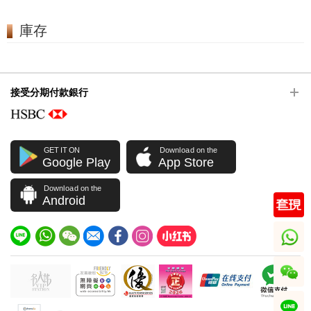
庫存
接受分期付款銀行
GET IT ON
Download on the
Google Play
App Store
Download on the
Android
whatsapp
wechat