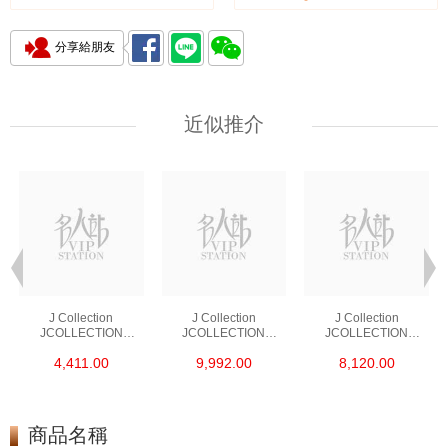
分享給朋友
近似推介
J Collection
J Collection
J Collection
JCOLLECTION
JCOLLECTION
JCOLLECTION
天然鑽飾 RING 45
天然鑽飾 EARRING 42
天然鑽飾 NECKLACE
4,411.00
9,992.00
8,120.00
RDDI 0.48 CT18KR
RDDI 1.34 CT18KW
W/DIAMOND 7
1.76 GM
3.10 GM
CDIBAG 0.16 CT58
RDDI 0.66 CT4
TPDITAPA 0.11
CT18KCHAIN 1.16
商品名稱
GM18KW 1.94 GM