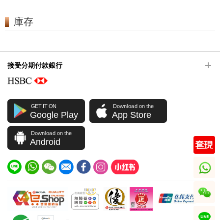
庫存
接受分期付款銀行
GET IT ON
Download on the
Google Play
App Store
Download on the
Android
whatsapp
wechat