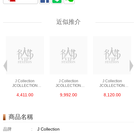
近似推介
J Collection
J Collection
J Collection
JCOLLECTION
JCOLLECTION
JCOLLECTION
天然鑽飾 RING 45
天然鑽飾 EARRING 42
天然鑽飾 NECKLACE
4,411.00
9,992.00
8,120.00
RDDI 0.48 CT18KR
RDDI 1.34 CT18KW
W/DIAMOND 7
1.76 GM
3.10 GM
CDIBAG 0.16 CT58
RDDI 0.66 CT4
TPDITAPA 0.11
CT18KCHAIN 1.16
商品名稱
GM18KW 1.94 GM
品牌
:
J Collection