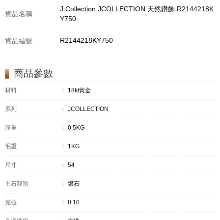
J Collection JCOLLECTION 天然鑽飾 R2144218K
貨品名稱
:
Y750
R2144218KY750
貨品編號
:
商品參數
材料
：
18kt黃金
系列
：
JCOLLECTION
淨重
：
0.5KG
毛重
：
1KG
尺寸
：
54
主石類別
：
鑽石
克拉
：
0.10