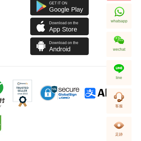
Jacob & Co 捷克豹 Brilliant
GET IT ON
Bq030.40.Rh.Rr.Ask4a
Google Play
18kt玫瑰金/鑽 玫瑰金彩虹滿天星
756,000.00
whatsapp
Download on the
App Store
Download on the
Android
wechat
line
Jacob & Co 捷克豹 Brilliant
客服
Skeleton Northern Lights
Bs431.40.Rd.Qr.Asb4a
462,480.00
18kt玫瑰金/鑽
足跡