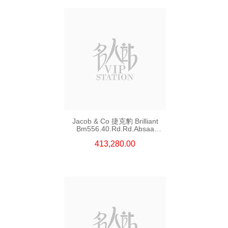
Jacob & Co 捷克豹 Brilliant
Bm556.40.Rd.Rd.Absaa
18kt玫瑰金/鑽
413,280.00