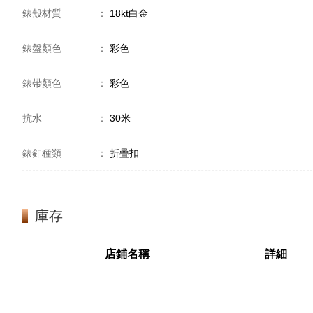
錶殼材質
：
18kt白金
錶盤顏色
：
彩色
錶帶顏色
：
彩色
抗水
：
30米
錶釦種類
：
折疊扣
庫存
店鋪名稱
詳細