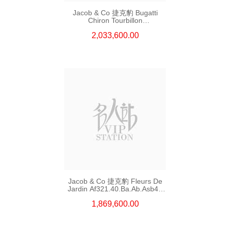
Jacob & Co 捷克豹 Bugatti
Chiron Tourbillon
Bu200.21.Ae.Ab.Abqfa 鈦合金
2,033,600.00
Jacob & Co 捷克豹 Fleurs De
Jardin Af321.40.Ba.Ab.Asb4a
18kt玫瑰金/紅寶石
1,869,600.00