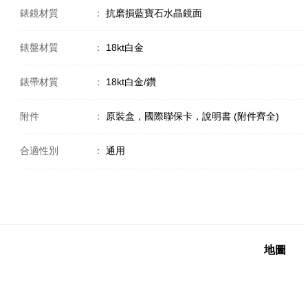
錶鏡材質
：
抗磨損藍寶石水晶鏡面
錶盤材質
：
18kt白金
錶帶材質
：
18kt白金/鑽
附件
：
原裝盒，國際聯保卡，說明書 (附件齊全)
合適性別
：
通用
地圖