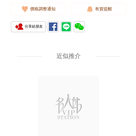
價格調整通知
有貨提醒
分享給朋友
Jacob & Co 捷克豹 Acm-3 精鋼
近似推介
19,500.00