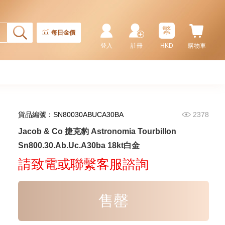
繁
每日金價
登入
註冊
HKD
購物車
貨品編號：SN80030ABUCA30BA
2378
Jacob & Co 捷克豹 Five Time
Jacob & Co 捷克豹 Astronomia Tourbillon
Zone Jc-23 精鋼
Sn800.30.Ab.Uc.A30ba 18kt白金
20,550.00
請致電或聯繫客服諮詢
售罄