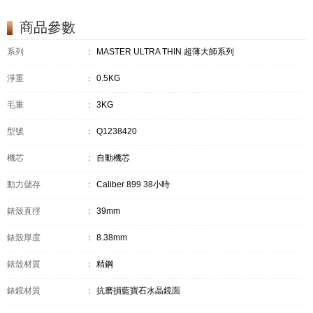
商品參數
系列
：
MASTER ULTRA THIN 超薄大師系列
淨重
：
0.5KG
毛重
：
3KG
型號
：
Q1238420
機芯
：
自動機芯
動力儲存
：
Caliber 899 38小時
錶殼直徑
：
39mm
錶殼厚度
：
8.38mm
錶殼材質
：
精鋼
錶鏡材質
：
抗磨損藍寶石水晶鏡面