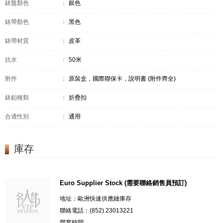
錶盤顏色
：
銀色
錶帶顏色
：
黑色
錶帶材質
：
皮革
抗水
：
50米
附件
：
原裝盒，國際聯保卡，說明書 (附件齊全)
錶釦種類
：
折疊扣
合適性別
：
通用
庫存
Euro Supplier Stock (需要聯絡銷售員預訂)
地址：歐洲快速供應鏈庫存
聯絡電話：(852) 23013221
營業時間: