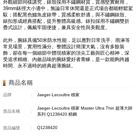
外觀細節同樣講究，錶殼採用不鏽鋼材質，質感堅實耐用，
39mm錶徑大小適中，無論日常休閒還是正式場合都能輕鬆駕
馭；搭配黑色鱷魚皮錶帶，質感柔軟舒適，與不鏽鋼錶殼、
錶扣形成經典搭配，提升整體高級感。錶扣採用不鏽鋼雙折
疊式設計，佩戴牢固便捷，兼具安全性與美觀度。
此外，腕錶具備50米防水性能，足以應對日常洗手、雨淋等
常見場景，實用性滿分。整體設計簡潔大氣，沒有多餘裝
飾，卻在每一個細節中體現積家的頂尖工藝與匠心精神，深
受追求精緻、內斂品味的腕錶愛好者青睞，是一款能夠跨越
時間、永不過時的經典超薄腕錶。
商品名稱
品牌
:
Jaeger-Lecoultre 積家
Jaeger-Lecoultre 積家 Master Ultra Thin 超薄大師
貨品名稱
:
系列 Q1238420 精鋼
Q1238420
貨品編號
: