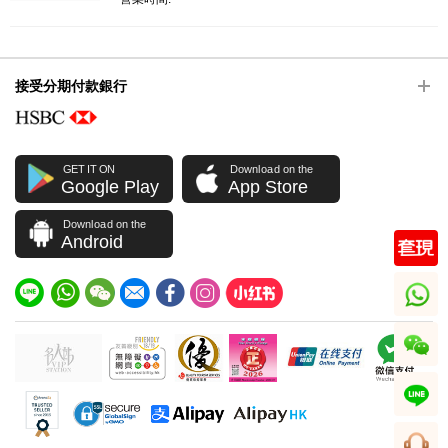
接受分期付款銀行
GET IT ON
Download on the
Google Play
App Store
Download on the
Android
whatsapp
wechat
line