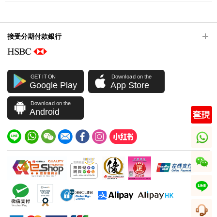
接受分期付款銀行
GET IT ON
Download on the
Google Play
App Store
Download on the
Android
whatsapp
wechat
line