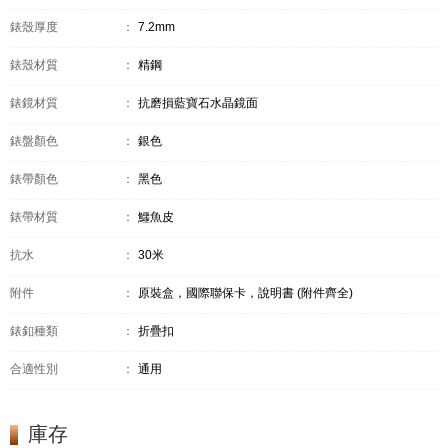
錶殼厚度
：
7.2mm
錶殼材質
：
精鋼
錶鏡材質
：
抗磨損藍寶石水晶鏡面
錶盤顏色
：
銀色
錶帶顏色
：
黑色
錶帶材質
：
鱷魚皮
抗水
：
30米
附件
：
原裝盒，國際聯保卡，說明書 (附件齊全)
錶釦種類
：
折疊扣
合適性別
：
通用
庫存