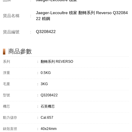
Jaeger-Lecoultre 積家 翻轉系列 Reverso Q32084
貨品名稱
:
22 精鋼
Q3208422
貨品編號
:
商品參數
系列
：
翻轉系列 REVERSO
淨重
：
0.5KG
毛重
：
3KG
型號
：
Q3208422
機芯
：
石英機芯
動力儲存
：
Cal.657
錶殼直徑
：
40x24mm