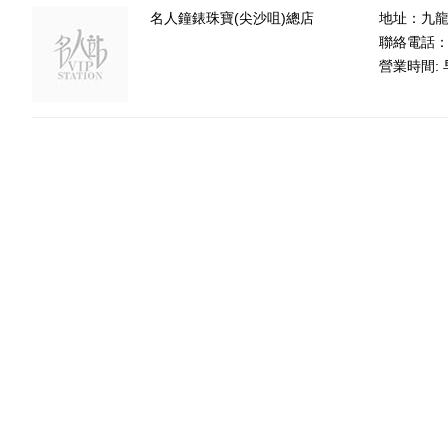
名人鐘錶珠寶(尖沙咀)總店
地址：九龍
聯絡電話：85
營業時間: 早