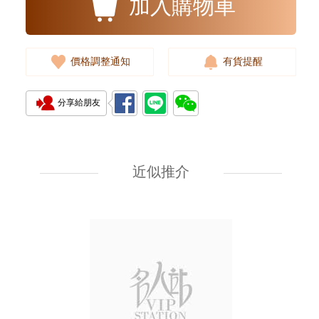
加入購物車
價格調整通知
有貨提醒
分享給朋友
天然鑽飾 腳鏈 FELICITY 18KY
ANKLETS 18kt黃金
近似推介
2,174.00