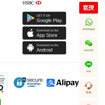
天然鑽飾 腳鏈 FELICITY 18KR
GET IT ON
ANKLETS 18kt玫瑰金
Google Play
1,871.00
whatsapp
Download on the
App Store
Download on the
Android
wechat
line
天然鑽飾 腳鏈 FELICITY
客服
18KYWR ANKLETS 18kt玫瑰金/
白金/黃金
3,297.00