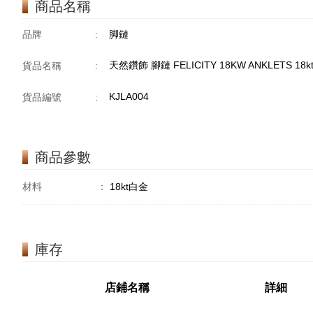
商品名稱
品牌
:
脚鏈
天然鑽飾 腳鏈 FELICITY 18KW ANKLETS 18
貨品名稱
:
KJLA004
貨品編號
:
商品參數
材料
：
18kt白金
庫存
店鋪名稱
詳細