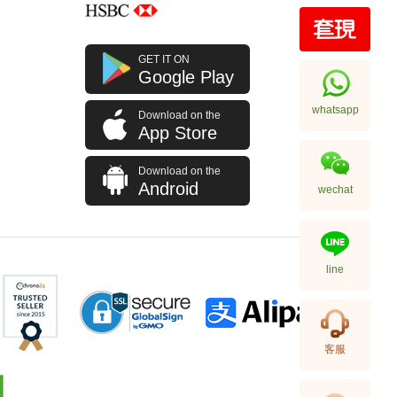
手鏈 FELICITY 天然鑽飾
GET IT ON
18KYWR BRACELET
Google Play
2,949.00
whatsapp
Download on the
App Store
Download on the
Android
wechat
line
手鏈 FELICITY 天然鑽飾 18KR
客服
BRACELET
1,970.00