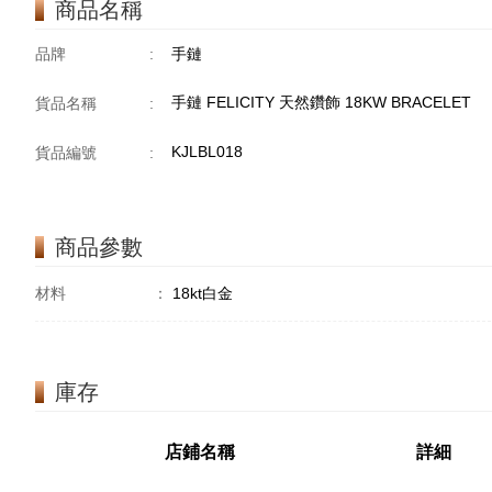
商品名稱
品牌
:
手鏈
手鏈 FELICITY 天然鑽飾 18KW BRACELET
貨品名稱
:
KJLBL018
貨品編號
:
商品參數
材料
：
18kt白金
庫存
店鋪名稱
詳細