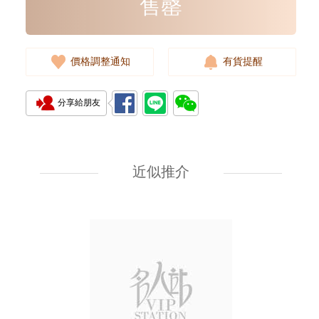
售罄
價格調整通知
有貨提醒
分享給朋友
手鏈 FELICITY 天然鑽飾 18KW
BRACELET
近似推介
2,745.00