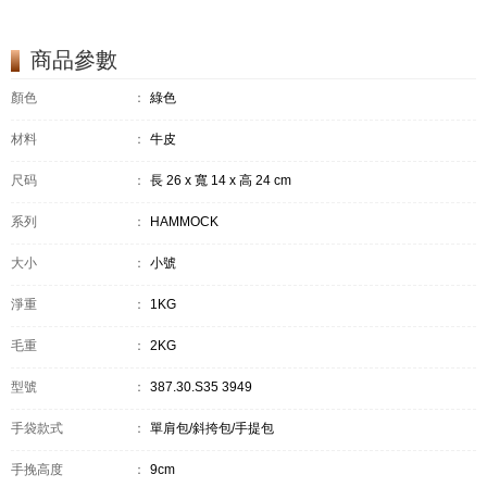
商品參數
顏色
：
綠色
材料
：
牛皮
尺码
：
長 26 x 寬 14 x 高 24 cm
系列
：
HAMMOCK
大小
：
小號
淨重
：
1KG
毛重
：
2KG
型號
：
387.30.S35 3949
手袋款式
：
單肩包/斜挎包/手提包
手挽高度
：
9cm