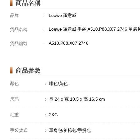
商品名稱
品牌
:
Loewe 羅意威
Loewe 羅意威 手袋 A510.P88.X07 2746 
貨品名稱
:
A510.P88.X07 2746
貨品編號
:
商品參數
顏色
：
啡色/黃色
尺码
：
長 24 x 寬 10.5 x 高 16.5 cm
毛重
：
2KG
手袋款式
：
單肩包/斜挎包/手提包