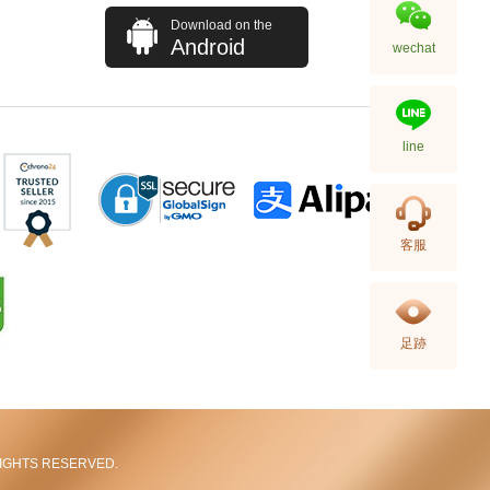
Download on the
Android
wechat
line
客服
足跡
L RIGHTS RESERVED.