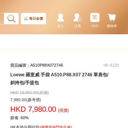
繁
每日金價
登入
註冊
HKD
購物車
貨品編號：A510P88X072746
4120
Loewe 羅意威 手袋 A510.P88.X07 2746 單肩包/
斜挎包/手提包
HKD 19,950.00(原價)
7,980.00(參考價)
HKD 7,980.00
(現價)
節省: 60%
HK本地分期付款
(僅限當地門市交易)