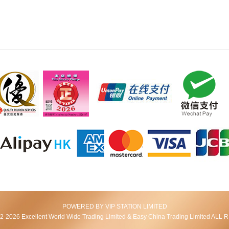
POWERED BY VIP STATION LIMITED
2026 Excellent World Wide Trading Limited & Easy China Trading Limited AL