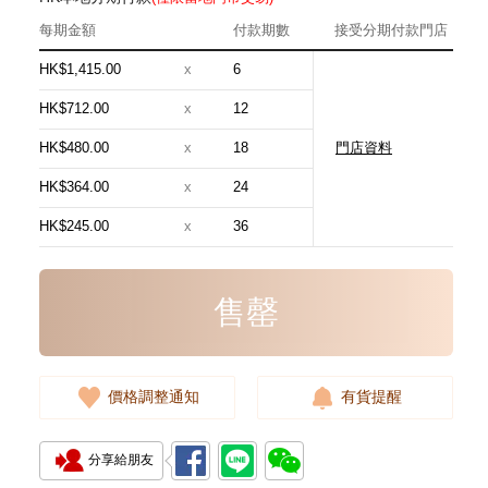
每期金額
付款期數
接受分期付款門店
HK$1,415.00
x
6
HK$712.00
x
12
HK$480.00
x
18
門店資料
Loewe 羅意威 手袋
A685.B59.X03.2123 單肩包/
HK$364.00
x
24
斜挎包/手提包
7,980.00
HK$245.00
x
36
售罄
價格調整通知
有貨提醒
分享給朋友