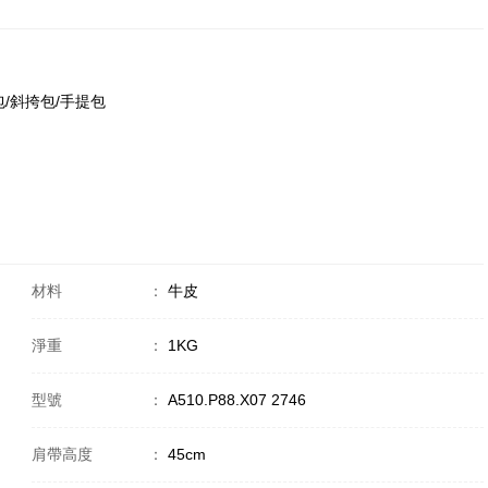
單肩包/斜挎包/手提包
材料
：
牛皮
淨重
：
1KG
型號
：
A510.P88.X07 2746
肩帶高度
：
45cm