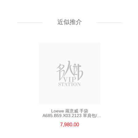
Loewe 羅意威 手袋 A411fcrx75
9579 單肩包/斜挎包
近似推介
19,800.00
Loewe 羅意威 手袋
A685.B59.X03.2123 單肩包/
斜挎包/手提包
7,980.00