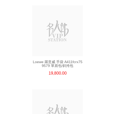
Loewe 羅意威 手袋 A411fcrx75
9579 單肩包/斜挎包
19,800.00