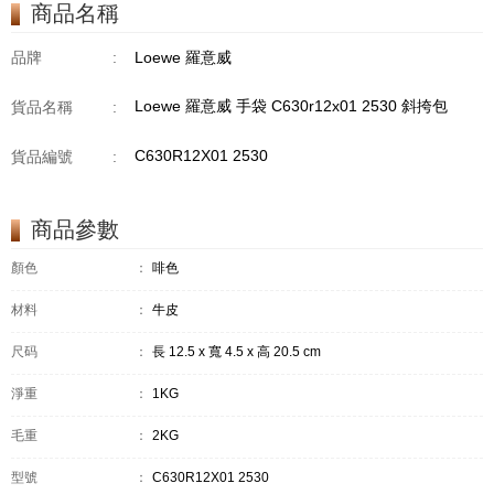
商品名稱
品牌
:
Loewe 羅意威
Loewe 羅意威 手袋 C630r12x01 2530 斜挎包
貨品名稱
:
C630R12X01 2530
貨品編號
:
商品參數
顏色
：
啡色
材料
：
牛皮
尺码
：
長 12.5 x 寬 4.5 x 高 20.5 cm
淨重
：
1KG
毛重
：
2KG
型號
：
C630R12X01 2530