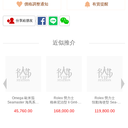
價格調整通知
有貨提醒
分享給朋友
近似推介
Omega 歐米茄
Rolex 勞力士
Rolex 勞力士
Seamaster 海馬系列
格林尼治型 Ii Gmt-
恒動海使型 Sea-
210.30.42.20.01.002
Master Ii 126711chnr-
Dweller 126600-0002
45,760.00
168,000.00
119,800.00
精鋼 Nekton Edition
0002 18kt玫瑰金/鋼
精鋼 單紅
沙士圈