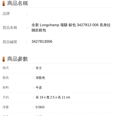
商品名稱
品牌
:
全新 Longchamp 瓏驤 銀包 3427813 006 長身拉
貨品名稱
:
鏈款銀包
3427813006
貨品編號
:
商品參數
樣式
：
女士
顏色
：
深藍色
材料
：
牛皮
尺码
：
長 19 x 寬 2.5 x 高 11 cm
淨重
：
0.5KG