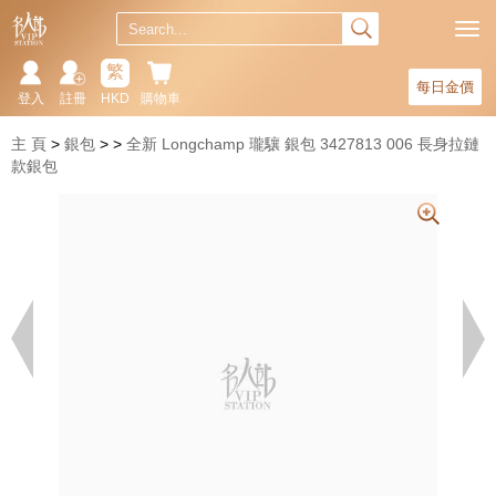
繁
每日金價
登入
註冊
HKD
購物車
主 頁
銀包
全新 Longchamp 瓏驤 銀包 3427813 006 長身拉鏈
款銀包