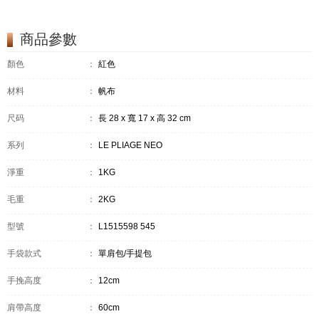
商品參數
顏色
：
紅色
材料
：
帆布
尺码
：
長 28 x 寬 17 x 高 32 cm
系列
：
LE PLIAGE NÉO
淨重
：
1KG
毛重
：
2KG
型號
：
L1515598 545
手袋款式
：
單肩包/手提包
手挽高度
：
12cm
肩帶高度
：
60cm