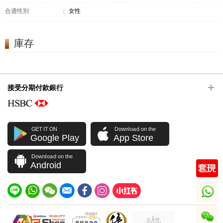
合適性別
：
女性
庫存
接受分期付款銀行
GET IT ON
Download on the
Google Play
App Store
Download on the
Android
whatsapp