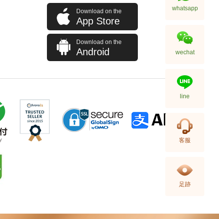
whatsapp
Download on the
App Store
Download on the
Android
wechat
line
Longchamp 瓏驤 手袋 10284089
客服
504 背包
1,180.00
足跡