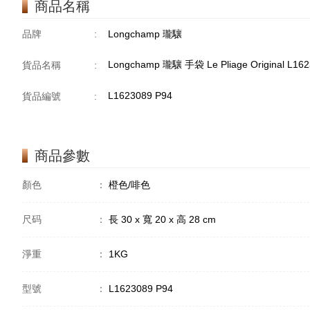
商品名稱
品牌
:
Longchamp 瓏驤
Longchamp 瓏驤 手袋 Le Pliage Original L1
貨品名稱
:
L1623089 P94
貨品編號
:
商品參數
顏色
：
橙色/啡色
尺码
：
長 30 x 寬 20 x 高 28 cm
淨重
：
1KG
型號
：
L1623089 P94