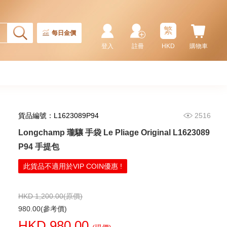
L1623089 P95 手提包
880.00
繁
每日金價
登入
註冊
HKD
購物車
貨品編號：L1623089P94
2516
Longchamp 瓏驤 手袋 Le Pliage Original L1623089
P94 手提包
Longchamp 瓏驤 手袋 10284089
此貨品不適用於VIP COIN優惠 !
504 背包
1,180.00
HKD 1,200.00(原價)
980.00(參考價)
HKD 980.00