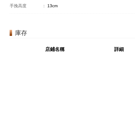
手挽高度
：
13cm
庫存
店鋪名稱
詳細