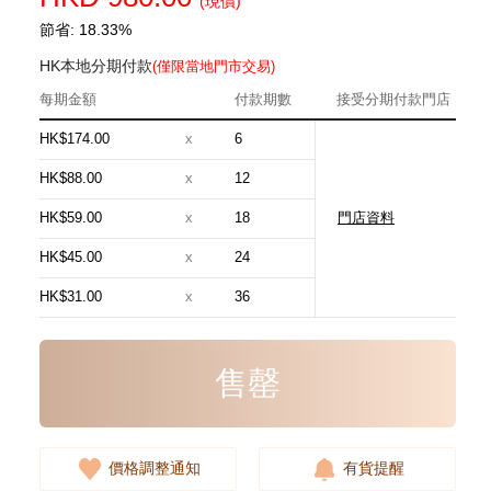
(現價)
節省: 18.33%
HK本地分期付款
(僅限當地門市交易)
每期金額
付款期數
接受分期付款門店
HK$174.00
x
6
HK$88.00
x
12
HK$59.00
x
18
門店資料
Longchamp 瓏驤 手袋 10284089
001 背包
HK$45.00
x
24
1,180.00
HK$31.00
x
36
售罄
價格調整通知
有貨提醒