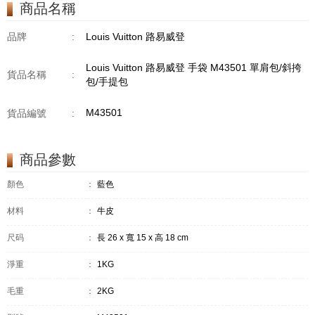
商品名稱
品牌
:
Louis Vuitton 路易威登
Louis Vuitton 路易威登 手袋 M43501 單肩包/斜挎
貨品名稱
:
包/手提包
M43501
貨品編號
:
商品參數
顏色
：
藍色
材料
：
牛皮
尺码
：
長 26 x 寬 15 x 高 18 cm
淨重
：
1KG
毛重
：
2KG