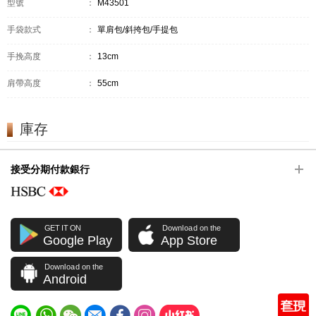
型號
：
M43501
手袋款式
：
單肩包/斜挎包/手提包
手挽高度
：
13cm
肩帶高度
：
55cm
庫存
接受分期付款銀行
GET IT ON
Download on the
Google Play
App Store
Download on the
Android