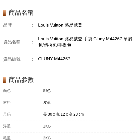
商品名稱
品牌
:
Louis Vuitton 路易威登
Louis Vuitton 路易威登 手袋 Cluny M44267 單肩
貨品名稱
:
包/斜挎包/手提包
CLUNY M44267
貨品編號
:
商品參數
顏色
：
啡色
材料
：
皮革
尺码
：
長 30 x 寬 12 x 高 23 cm
淨重
：
1KG
毛重
：
2KG