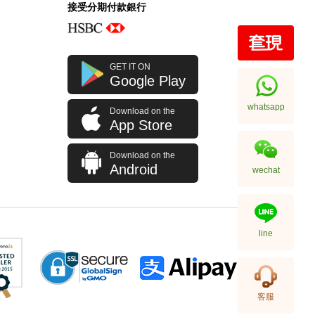
接受分期付款銀行
Louis Vuitton 路易威登 手袋
GET IT ON
Onthego M45321 單肩包/手提包
Google Play
大老花 中號
23,980.00
whatsapp
Download on the
App Store
Download on the
Android
wechat
line
Louis Vuitton 路易威登 手袋
客服
Félicie Pochette N63032 斜挎包