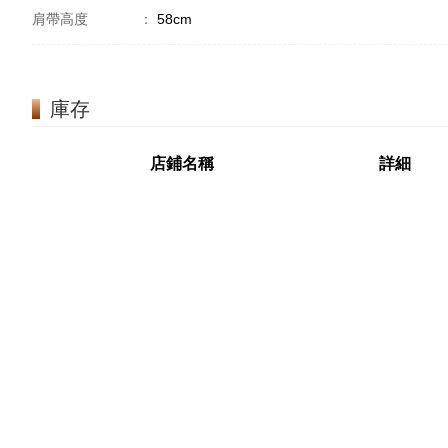
肩帶高度
：
58cm
庫存
店鋪名稱
詳細