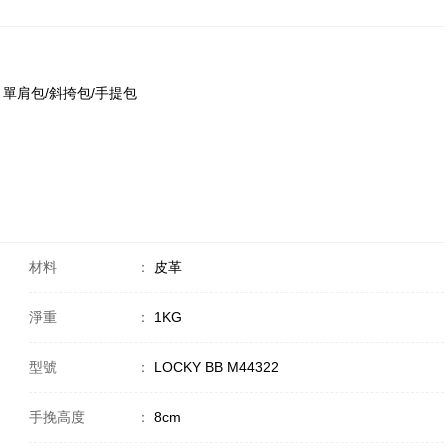
4322 單肩包/斜挎包/手提包
材料
：
皮革
淨重
：
1KG
型號
：
LOCKY BB M44322
手挽高度
：
8cm