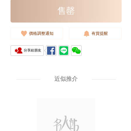
售罄
價格調整通知
有貨提醒
分享給朋友
Louis Vuitton 路易威登 手袋 Fold
Me M80874 單肩包/斜挎包 老花
近似推介
9,880.00