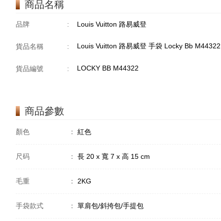
商品名稱
品牌
:
Louis Vuitton 路易威登
Louis Vuitton 路易威登 手袋 Locky Bb M4
貨品名稱
:
LOCKY BB M44322
貨品編號
:
商品參數
顏色
：
紅色
尺码
：
長 20 x 寬 7 x 高 15 cm
毛重
：
2KG
手袋款式
：
單肩包/斜挎包/手提包