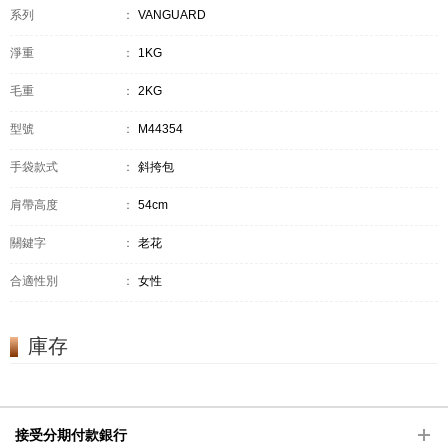
系列
：
VANGUARD
淨重
：
1KG
毛重
：
2KG
型號
：
M44354
手袋款式
：
斜挎包
肩帶高度
：
54cm
關鍵字
：
老花
合適性別
：
女性
庫存
接受分期付款銀行