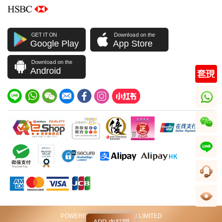
GET IT ON
Download on the
Google Play
App Store
Download on the
Android
whatsapp
wechat
line
客服
足跡
POWERED BY VIP STATION LIMITED