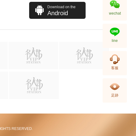
Download on the
Android
wechat
line
Louis Vuitton 路易威登 手袋
客服
Félicie Pochette N63032 斜挎包
棋盤格
11,080.00
足跡
L RIGHTS RESERVED.