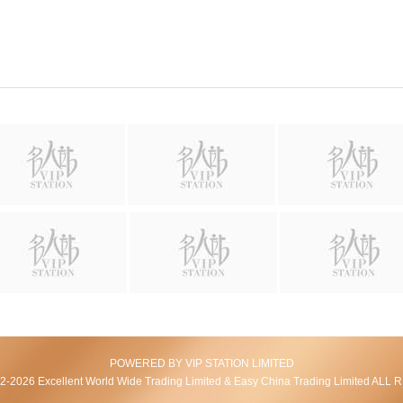
POWERED BY VIP STATION LIMITED
2026 Excellent World Wide Trading Limited & Easy China Trading Limited AL