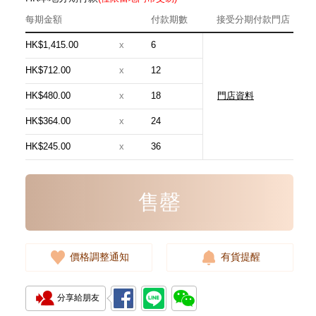
每期金額
付款期數
接受分期付款門店
HK$1,415.00
x
6
HK$712.00
x
12
HK$480.00
x
18
門店資料
Louis Vuitton 路易威登 手袋
Pochette Pochette Mini N58009
HK$364.00
x
24
手提包
5,580.00
HK$245.00
x
36
售罄
價格調整通知
有貨提醒
分享給朋友