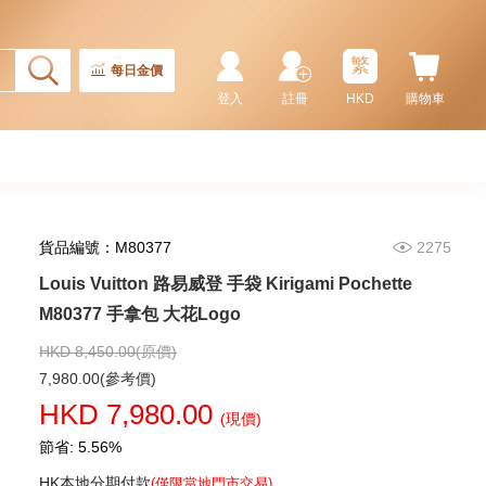
繁
每日金價
登入
註冊
HKD
購物車
貨品編號：M80377
2275
Louis Vuitton 路易威登 手袋 Kirigami Pochette
Louis Vuitton 路易威登 手袋
Félicie Pochette N63032 斜挎包
M80377 手拿包 大花Logo
棋盤格
11,080.00
HKD 8,450.00(原價)
7,980.00(參考價)
HKD 7,980.00
(現價)
節省: 5.56%
HK本地分期付款
(僅限當地門市交易)