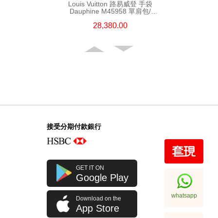
Louis Vuitton 路易威登 手袋
Dauphine M45958 單肩包/
手提包 老花
28,380.00
接受分期付款銀行
Louis Vuitton 路易威登 手袋
GET IT ON
Onthego M45321 單肩包/手提包
Google Play
大老花 中號
23,980.00
whatsapp
Download on the
App Store