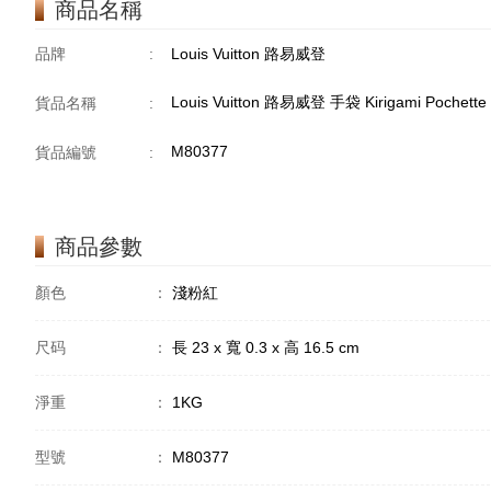
商品名稱
品牌
:
Louis Vuitton 路易威登
Louis Vuitton 路易威登 手袋 Kirigami Poche
貨品名稱
:
M80377
貨品編號
:
商品參數
顏色
：
淺粉紅
尺码
：
長 23 x 寬 0.3 x 高 16.5 cm
淨重
：
1KG
型號
：
M80377