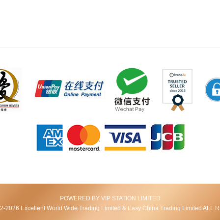
POWERED BY VIP STATION LIMITED
2026 Excellent World Wide Trading Limited & Easy China Trading Limited AL