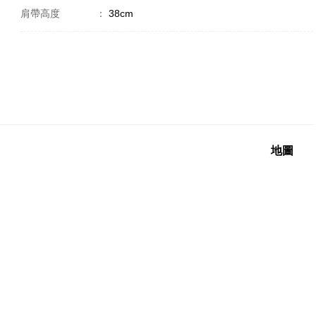
肩帶高度
：
38cm
地圖