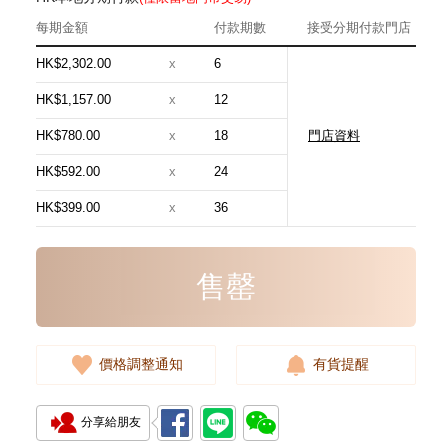
每期金額
付款期數
接受分期付款門店
HK$2,302.00
x
6
HK$1,157.00
x
12
HK$780.00
x
18
門店資料
Louis Vuitton 路易威登 手袋
Pochette Pochette Mini N58009
HK$592.00
x
24
手提包
5,580.00
HK$399.00
x
36
售罄
價格調整通知
有貨提醒
分享給朋友