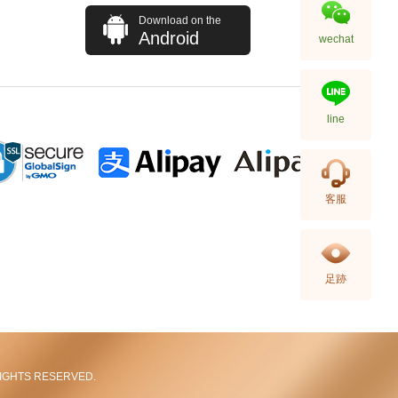
Download on the
Android
wechat
line
Louis Vuitton 路易威登 手袋
客服
Félicie Pochette N63032 斜挎包
棋盤格
11,080.00
足跡
L RIGHTS RESERVED.