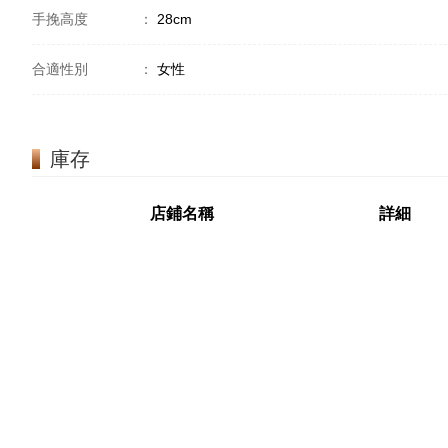
手挽高度
：
28cm
合適性別
：
女性
庫存
店鋪名稱
詳細