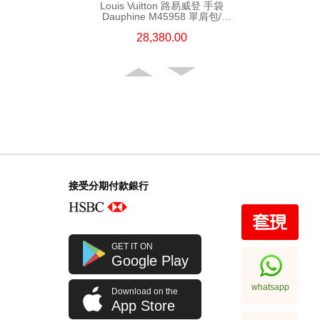
Louis Vuitton 路易威登 手袋
Dauphine M45958 單肩包/
手提包 老花
28,380.00
接受分期付款銀行
Louis Vuitton 路易威登 手袋
GET IT ON
Onthego M45321 單肩包/手提包
Google Play
大老花 中號
23,980.00
whatsapp
Download on the
App Store