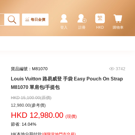
繁
每日金價
登入
註冊
HKD
購物車
貨品編號：M81070
3742
Louis Vuitton 路易威登 手袋 Easy Pouch On Strap
Louis Vuitton 路易威登 手袋
Félicie Pochette N63032 斜挎包
M81070 單肩包/手提包
棋盤格
11,080.00
HKD 15,100.00(原價)
12,980.00(參考價)
HKD 12,980.00
(現價)
節省: 14.04%
HK本地分期付款
(僅限當地門市交易)