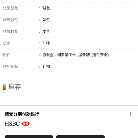
錶盤顏色
：
紫色
錶帶顏色
：
紫色
錶帶材質
：
皮革
抗水
：
50米
附件
：
原裝盒，國際聯保卡，說明書 (附件齊全)
錶釦種類
：
針扣
庫存
接受分期付款銀行