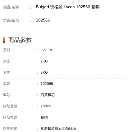
Bulgari 寶格麗 Lvcea 102566 精鋼
貨品名稱
:
102566
貨品編號
:
商品參數
系列
：
LVCEA
淨重
：
1KG
毛重
：
3KG
型號
：
102566
機芯
：
石英機芯
錶殼直徑
：
28mm
錶殼材質
：
精鋼
錶鏡材質
：
抗磨損藍寶石水晶鏡面